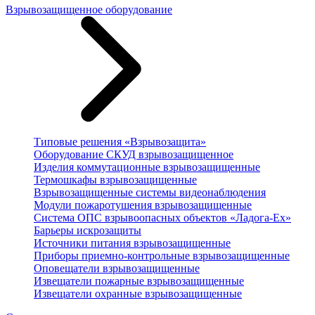
Взрывозащищенное оборудование
Типовые решения «Взрывозащита»
Оборудование СКУД взрывозащищенное
Изделия коммутационные взрывозащищенные
Термошкафы взрывозащищенные
Взрывозащищенные системы видеонаблюдения
Модули пожаротушения взрывозащищенные
Система ОПС взрывоопасных объектов «Ладога-Ex»
Барьеры искрозащиты
Источники питания взрывозащищенные
Приборы приемно-контрольные взрывозащищенные
Оповещатели взрывозащищенные
Извещатели пожарные взрывозащищенные
Извещатели охранные взрывозащищенные