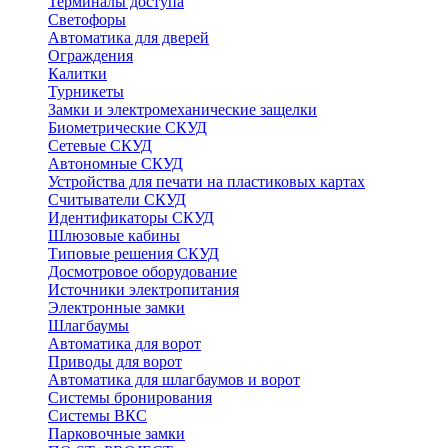
Терминалы доступа
Светофоры
Автоматика для дверей
Ограждения
Калитки
Турникеты
Замки и электромеханические защелки
Биометрические СКУД
Сетевые СКУД
Автономные СКУД
Устройства для печати на пластиковых картах
Считыватели СКУД
Идентификаторы СКУД
Шлюзовые кабины
Типовые решения СКУД
Досмотровое оборудование
Источники электропитания
Электронные замки
Шлагбаумы
Автоматика для ворот
Приводы для ворот
Автоматика для шлагбаумов и ворот
Системы бронирования
Системы ВКС
Парковочные замки