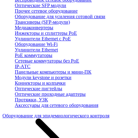
Оптические SFP модули
Прочее сетевое оборудование
Оборудование для усиления сотовой связи
Трансиверы (SFP-модули)
Медиаконвертеры
Инжекторы и сплиттеры PoE
Удлинители Ethernet с PoE
Оборудование Wi-Fi
Удлинители Ethernet
PoE коммутаторы
Сетевые коммутаторы без PoE
IP-АТС
Панельные компьютеры и мини-ПК
Модули keystone и розетки
Коннекторы и колпачки
Оптические пигтейлы
Оптические проходные адаптеры
Протяжки, УЗК
Аксессуары для сетевого оборудования
Оборудование для эпидемиологического контроля