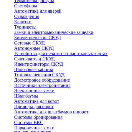
Терминалы доступа
Светофоры
Автоматика для дверей
Ограждения
Калитки
Турникеты
Замки и электромеханические защелки
Биометрические СКУД
Сетевые СКУД
Автономные СКУД
Устройства для печати на пластиковых картах
Считыватели СКУД
Идентификаторы СКУД
Шлюзовые кабины
Типовые решения СКУД
Досмотровое оборудование
Источники электропитания
Электронные замки
Шлагбаумы
Автоматика для ворот
Приводы для ворот
Автоматика для шлагбаумов и ворот
Системы бронирования
Системы ВКС
Парковочные замки