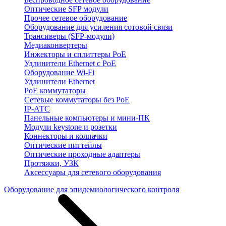
Оптические SFP модули
Прочее сетевое оборудование
Оборудование для усиления сотовой связи
Трансиверы (SFP-модули)
Медиаконвертеры
Инжекторы и сплиттеры PoE
Удлинители Ethernet с PoE
Оборудование Wi-Fi
Удлинители Ethernet
PoE коммутаторы
Сетевые коммутаторы без PoE
IP-АТС
Панельные компьютеры и мини-ПК
Модули keystone и розетки
Коннекторы и колпачки
Оптические пигтейлы
Оптические проходные адаптеры
Протяжки, УЗК
Аксессуары для сетевого оборудования
Оборудование для эпидемиологического контроля