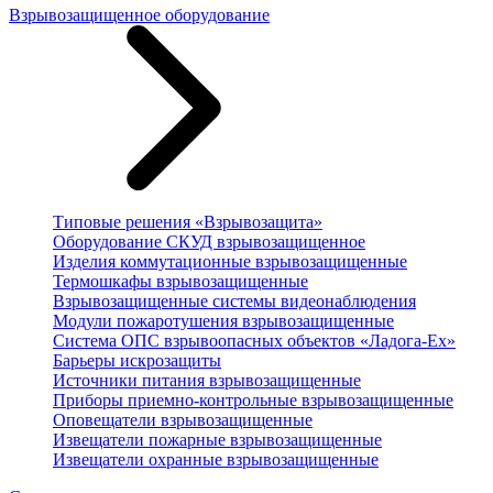
Взрывозащищенное оборудование
Типовые решения «Взрывозащита»
Оборудование СКУД взрывозащищенное
Изделия коммутационные взрывозащищенные
Термошкафы взрывозащищенные
Взрывозащищенные системы видеонаблюдения
Модули пожаротушения взрывозащищенные
Система ОПС взрывоопасных объектов «Ладога-Ex»
Барьеры искрозащиты
Источники питания взрывозащищенные
Приборы приемно-контрольные взрывозащищенные
Оповещатели взрывозащищенные
Извещатели пожарные взрывозащищенные
Извещатели охранные взрывозащищенные