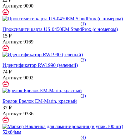
Артикул:
9090
(
1)
Проксимити карта US-0450EM StandProx (с номером)
15 ₽
Артикул:
9169
(
7)
Идентификатор RW1990 (зеленый)
74 ₽
Артикул:
9092
(
1)
Брелок Брелок EM-Marin, красный
37 ₽
Артикул:
9336
(
4)