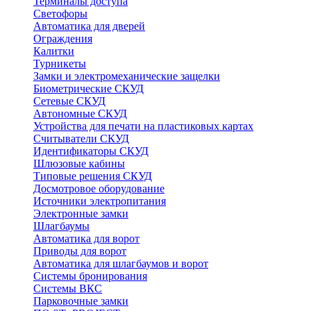
Терминалы доступа
Светофоры
Автоматика для дверей
Ограждения
Калитки
Турникеты
Замки и электромеханические защелки
Биометрические СКУД
Сетевые СКУД
Автономные СКУД
Устройства для печати на пластиковых картах
Считыватели СКУД
Идентификаторы СКУД
Шлюзовые кабины
Типовые решения СКУД
Досмотровое оборудование
Источники электропитания
Электронные замки
Шлагбаумы
Автоматика для ворот
Приводы для ворот
Автоматика для шлагбаумов и ворот
Системы бронирования
Системы ВКС
Парковочные замки