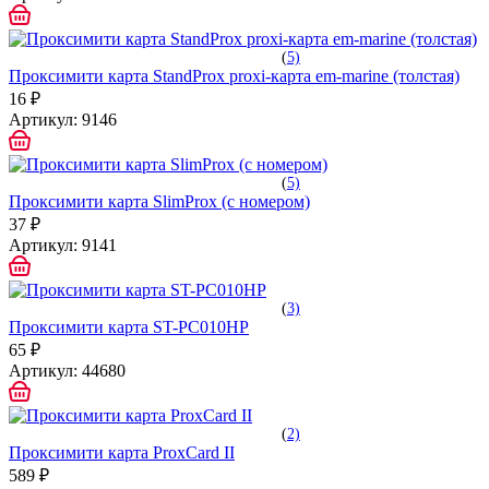
(
5)
Проксимити карта StandProx proxi-карта em-marine (толстая)
16 ₽
Артикул:
9146
(
5)
Проксимити карта SlimProx (с номером)
37 ₽
Артикул:
9141
(
3)
Проксимити карта ST-PC010HP
65 ₽
Артикул:
44680
(
2)
Проксимити карта ProxCard II
589 ₽