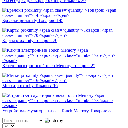
Аксессуары для карт proximitу
Товаров:
30
Брелоки proximity
Товаров:
145
Карты proximity
Товаров:
70
Ключи электронные Touch Memory
Товаров:
25
Метки proximity
Товаров:
16
Устройства-эмуляторы ключа Touch Memory
Товаров:
8