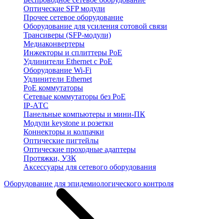
Оптические SFP модули
Прочее сетевое оборудование
Оборудование для усиления сотовой связи
Трансиверы (SFP-модули)
Медиаконвертеры
Инжекторы и сплиттеры PoE
Удлинители Ethernet с PoE
Оборудование Wi-Fi
Удлинители Ethernet
PoE коммутаторы
Сетевые коммутаторы без PoE
IP-АТС
Панельные компьютеры и мини-ПК
Модули keystone и розетки
Коннекторы и колпачки
Оптические пигтейлы
Оптические проходные адаптеры
Протяжки, УЗК
Аксессуары для сетевого оборудования
Оборудование для эпидемиологического контроля