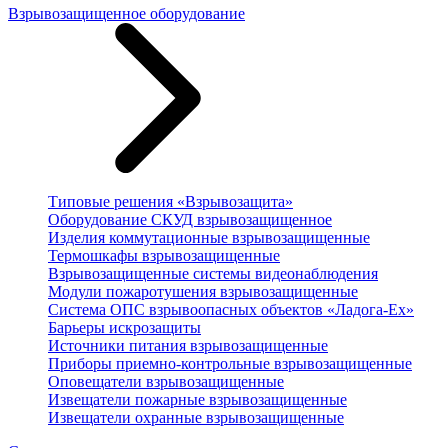
Взрывозащищенное оборудование
Типовые решения «Взрывозащита»
Оборудование СКУД взрывозащищенное
Изделия коммутационные взрывозащищенные
Термошкафы взрывозащищенные
Взрывозащищенные системы видеонаблюдения
Модули пожаротушения взрывозащищенные
Система ОПС взрывоопасных объектов «Ладога-Ex»
Барьеры искрозащиты
Источники питания взрывозащищенные
Приборы приемно-контрольные взрывозащищенные
Оповещатели взрывозащищенные
Извещатели пожарные взрывозащищенные
Извещатели охранные взрывозащищенные