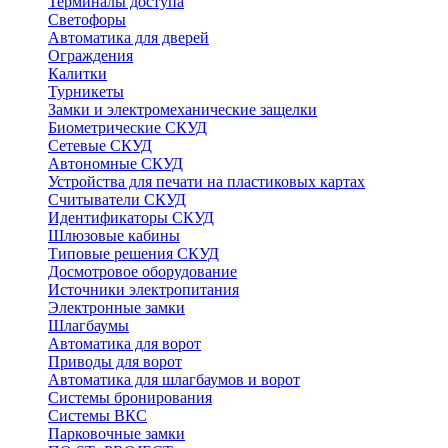
Терминалы доступа
Светофоры
Автоматика для дверей
Ограждения
Калитки
Турникеты
Замки и электромеханические защелки
Биометрические СКУД
Сетевые СКУД
Автономные СКУД
Устройства для печати на пластиковых картах
Считыватели СКУД
Идентификаторы СКУД
Шлюзовые кабины
Типовые решения СКУД
Досмотровое оборудование
Источники электропитания
Электронные замки
Шлагбаумы
Автоматика для ворот
Приводы для ворот
Автоматика для шлагбаумов и ворот
Системы бронирования
Системы ВКС
Парковочные замки