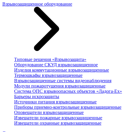
Взрывозащищенное оборудование
Типовые решения «Взрывозащита»
Оборудование СКУД взрывозащищенное
Изделия коммутационные взрывозащищенные
Термошкафы взрывозащищенные
Взрывозащищенные системы видеонаблюдения
Модули пожаротушения взрывозащищенные
Система ОПС взрывоопасных объектов «Ладога-Ex»
Барьеры искрозащиты
Источники питания взрывозащищенные
Приборы приемно-контрольные взрывозащищенные
Оповещатели взрывозащищенные
Извещатели пожарные взрывозащищенные
Извещатели охранные взрывозащищенные