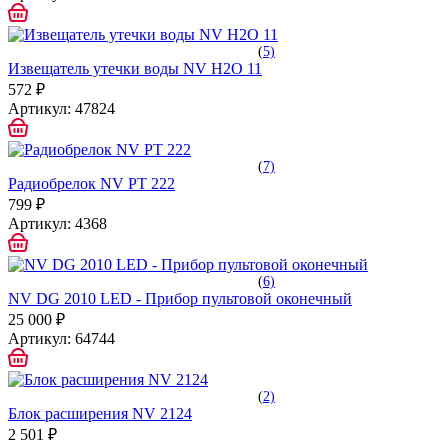
(
5)
Извещатель утечки воды NV H2O 11
572 ₽
Артикул:
47824
(
7)
Радиобрелок NV PT 222
799 ₽
Артикул:
4368
(
6)
NV DG 2010 LED - Прибор пультовой оконечный
25 000 ₽
Артикул:
64744
(
2)
Блок расширения NV 2124
2 501 ₽