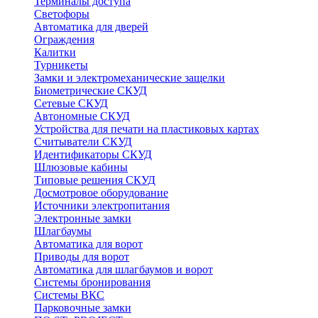
Терминалы доступа
Светофоры
Автоматика для дверей
Ограждения
Калитки
Турникеты
Замки и электромеханические защелки
Биометрические СКУД
Сетевые СКУД
Автономные СКУД
Устройства для печати на пластиковых картах
Считыватели СКУД
Идентификаторы СКУД
Шлюзовые кабины
Типовые решения СКУД
Досмотровое оборудование
Источники электропитания
Электронные замки
Шлагбаумы
Автоматика для ворот
Приводы для ворот
Автоматика для шлагбаумов и ворот
Системы бронирования
Системы ВКС
Парковочные замки