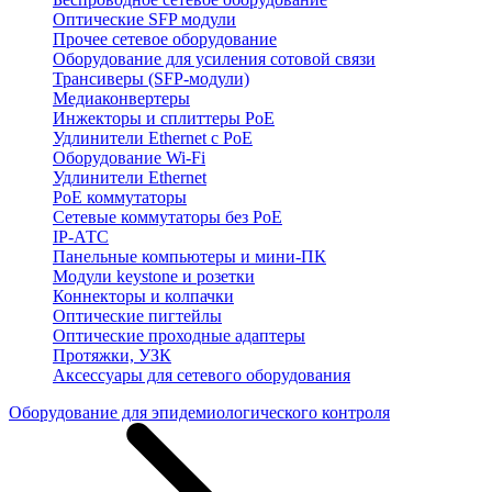
Оптические SFP модули
Прочее сетевое оборудование
Оборудование для усиления сотовой связи
Трансиверы (SFP-модули)
Медиаконвертеры
Инжекторы и сплиттеры PoE
Удлинители Ethernet с PoE
Оборудование Wi-Fi
Удлинители Ethernet
PoE коммутаторы
Сетевые коммутаторы без PoE
IP-АТС
Панельные компьютеры и мини-ПК
Модули keystone и розетки
Коннекторы и колпачки
Оптические пигтейлы
Оптические проходные адаптеры
Протяжки, УЗК
Аксессуары для сетевого оборудования
Оборудование для эпидемиологического контроля