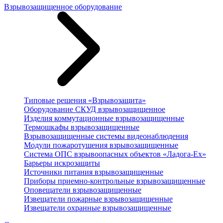
Взрывозащищенное оборудование
Типовые решения «Взрывозащита»
Оборудование СКУД взрывозащищенное
Изделия коммутационные взрывозащищенные
Термошкафы взрывозащищенные
Взрывозащищенные системы видеонаблюдения
Модули пожаротушения взрывозащищенные
Система ОПС взрывоопасных объектов «Ладога-Ex»
Барьеры искрозащиты
Источники питания взрывозащищенные
Приборы приемно-контрольные взрывозащищенные
Оповещатели взрывозащищенные
Извещатели пожарные взрывозащищенные
Извещатели охранные взрывозащищенные