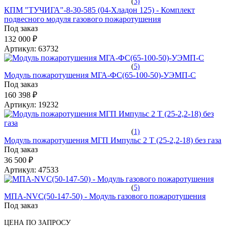
(
3)
КПМ "ТУЧИГА"-8-30-585 (04-Хладон 125) - Комплект
подвесного модуля газового пожаротушения
Под заказ
132 000 ₽
Артикул:
63732
(
5)
Модуль пожаротушения МГА-ФС(65-100-50)-УЭМП-С
Под заказ
160 398 ₽
Артикул:
19232
(
1)
Модуль пожаротушения МГП Импульс 2 Т (25-2,2-18) без газа
Под заказ
36 500 ₽
Артикул:
47533
(
5)
МПА-NVC(50-147-50) - Модуль газового пожаротушения
Под заказ
ЦЕНА ПО ЗАПРОСУ