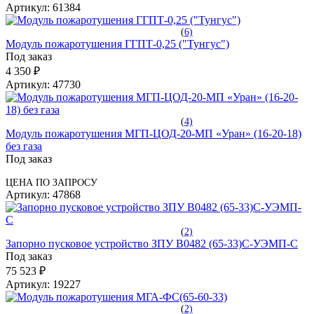
Артикул:
61384
(
6)
Модуль пожаротушения ГГПТ-0,25 ("Тунгус")
Под заказ
4 350 ₽
Артикул:
47730
(
4)
Модуль пожаротушения МГП-ЦОД-20-МП «Уран» (16-20-18)
без газа
Под заказ
ЦЕНА ПО ЗАПРОСУ
Артикул:
47868
(
2)
Запорно пусковое устройство ЗПУ B0482 (65-33)С-УЭМП-С
Под заказ
75 523 ₽
Артикул:
19227
(
2)