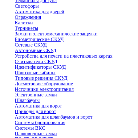
Терминалы доступа
Светофоры
Автоматика для дверей
Ограждения
Калитки
Турникеты
Замки и электромеханические защелки
Биометрические СКУД
Сетевые СКУД
Автономные СКУД
Устройства для печати на пластиковых картах
Считыватели СКУД
Идентификаторы СКУД
Шлюзовые кабины
Типовые решения СКУД
Досмотровое оборудование
Источники электропитания
Электронные замки
Шлагбаумы
Автоматика для ворот
Приводы для ворот
Автоматика для шлагбаумов и ворот
Системы бронирования
Системы ВКС
Парковочные замки