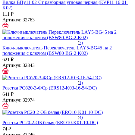
Вилка ВПу11-02-Ст разборная угловая черная (EVP11-16-01-
K02)
111 ₽
Артикул:
32763
(
7)
Ключ-выключатель Переключатель LAY5-BG45 на 2
положения с ключом (BSW80-BG-2-K02)
621 ₽
Артикул:
32843
(
1)
Розетка РСб20-3-ФСр (ERS12-K03-16-54-DC)
641 ₽
Артикул:
32974
(
4)
Розетка РС20-2-ОБ белая (ERO10-K01-10-DC)
74 ₽
Артикул:
32746