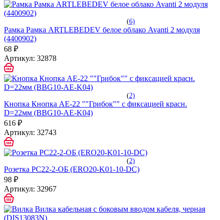
(
6)
Рамка Рамка ARTLEBEDEV белое облако Avanti 2 модуля
(4400902)
68 ₽
Артикул:
32878
(
2)
Кнопка Кнопка AE-22 ""Грибок"" с фиксацией красн.
D=22мм (BBG10-AE-K04)
616 ₽
Артикул:
32743
(
2)
Розетка РС22-2-ОБ (ERO20-K01-10-DC)
98 ₽
Артикул:
32967