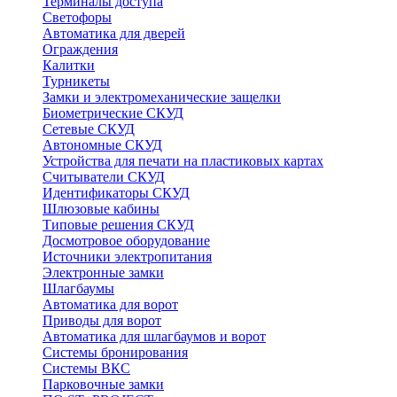
Терминалы доступа
Светофоры
Автоматика для дверей
Ограждения
Калитки
Турникеты
Замки и электромеханические защелки
Биометрические СКУД
Сетевые СКУД
Автономные СКУД
Устройства для печати на пластиковых картах
Считыватели СКУД
Идентификаторы СКУД
Шлюзовые кабины
Типовые решения СКУД
Досмотровое оборудование
Источники электропитания
Электронные замки
Шлагбаумы
Автоматика для ворот
Приводы для ворот
Автоматика для шлагбаумов и ворот
Системы бронирования
Системы ВКС
Парковочные замки