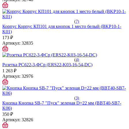
(
7)
Корпус Корпус КП101 для кнопок 1 место белый (BKP10-1-
K01)
173 ₽
Артикул:
32835
(
4)
Розетка РСб22-3-ФСр (ERS22-K03-16-54-DC)
1 263 ₽
Артикул:
32976
(
3)
Кнопка Кнопка SВ-7 "Пуск" зеленая D=22 мм (BBT40-SB7-
K06)
350 ₽
Артикул:
32826