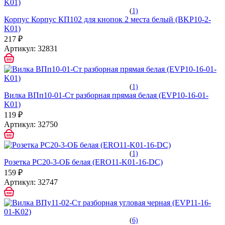
(
1)
Корпус Корпус КП102 для кнопок 2 места белый (BKP10-2-
K01)
217 ₽
Артикул:
32831
(
1)
Вилка ВПп10-01-Ст разборная прямая белая (EVP10-16-01-
K01)
119 ₽
Артикул:
32750
(
1)
Розетка РС20-3-ОБ белая (ERO11-K01-16-DC)
159 ₽
Артикул:
32747
(
6)