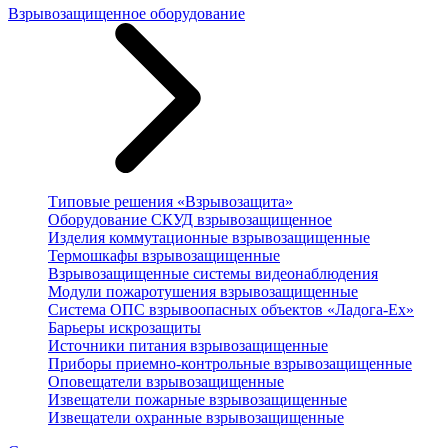
Взрывозащищенное оборудование
Типовые решения «Взрывозащита»
Оборудование СКУД взрывозащищенное
Изделия коммутационные взрывозащищенные
Термошкафы взрывозащищенные
Взрывозащищенные системы видеонаблюдения
Модули пожаротушения взрывозащищенные
Система ОПС взрывоопасных объектов «Ладога-Ex»
Барьеры искрозащиты
Источники питания взрывозащищенные
Приборы приемно-контрольные взрывозащищенные
Оповещатели взрывозащищенные
Извещатели пожарные взрывозащищенные
Извещатели охранные взрывозащищенные