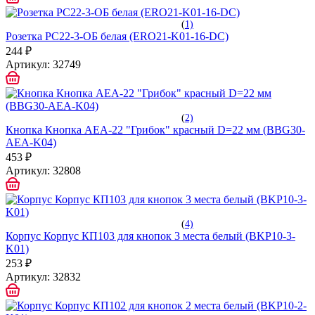
(
1)
Розетка РС22-3-ОБ белая (ERO21-K01-16-DC)
244 ₽
Артикул:
32749
(
2)
Кнопка Кнопка AEА-22 "Грибок" красный D=22 мм (BBG30-
AEA-K04)
453 ₽
Артикул:
32808
(
4)
Корпус Корпус КП103 для кнопок 3 места белый (BKP10-3-
K01)
253 ₽
Артикул:
32832