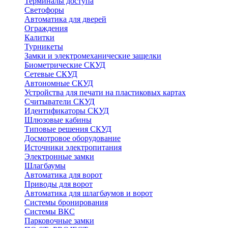
Терминалы доступа
Светофоры
Автоматика для дверей
Ограждения
Калитки
Турникеты
Замки и электромеханические защелки
Биометрические СКУД
Сетевые СКУД
Автономные СКУД
Устройства для печати на пластиковых картах
Считыватели СКУД
Идентификаторы СКУД
Шлюзовые кабины
Типовые решения СКУД
Досмотровое оборудование
Источники электропитания
Электронные замки
Шлагбаумы
Автоматика для ворот
Приводы для ворот
Автоматика для шлагбаумов и ворот
Системы бронирования
Системы ВКС
Парковочные замки