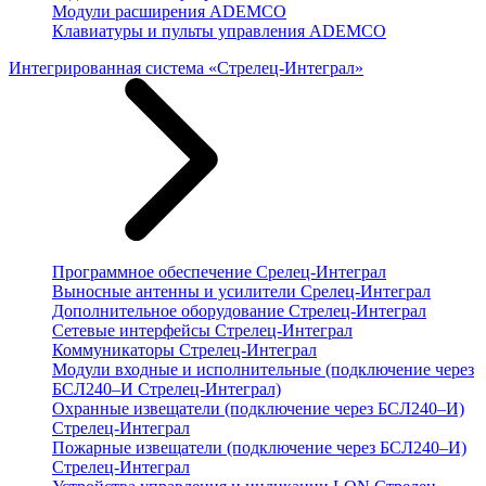
Модули расширения ADEMCO
Клавиатуры и пульты управления ADEMCO
Интегрированная система «Стрелец-Интеграл»
Программное обеспечение Срелец-Интеграл
Выносные антенны и усилители Срелец-Интеграл
Дополнительное оборудование Стрелец-Интеграл
Сетевые интерфейсы Стрелец-Интеграл
Коммуникаторы Стрелец-Интеграл
Модули входные и исполнительные (подключение через
БСЛ240–И Стрелец-Интеграл)
Охранные извещатели (подключение через БСЛ240–И)
Стрелец-Интеграл
Пожарные извещатели (подключение через БСЛ240–И)
Стрелец-Интеграл