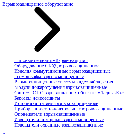
Взрывозащищенное оборудование
Типовые решения «Взрывозащита»
Оборудование СКУД взрывозащищенное
Изделия коммутационные взрывозащищенные
Термошкафы взрывозащищенные
Взрывозащищенные системы видеонаблюдения
Модули пожаротушения взрывозащищенные
Система ОПС взрывоопасных объектов «Ладога-Ex»
Барьеры искрозащиты
Источники питания взрывозащищенные
Приборы приемно-контрольные взрывозащищенные
Оповещатели взрывозащищенные
Извещатели пожарные взрывозащищенные
Извещатели охранные взрывозащищенные