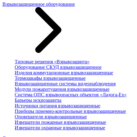
Взрывозащищенное оборудование
Типовые решения «Взрывозащита»
Оборудование СКУД взрывозащищенное
Изделия коммутационные взрывозащищенные
Термошкафы взрывозащищенные
Взрывозащищенные системы видеонаблюдения
Модули пожаротушения взрывозащищенные
Система ОПС взрывоопасных объектов «Ладога-Ex»
Барьеры искрозащиты
Источники питания взрывозащищенные
Приборы приемно-контрольные взрывозащищенные
Оповещатели взрывозащищенные
Извещатели пожарные взрывозащищенные
Извещатели охранные взрывозащищенные