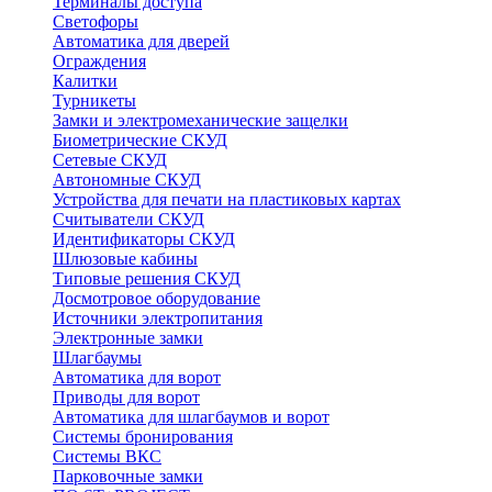
Терминалы доступа
Светофоры
Автоматика для дверей
Ограждения
Калитки
Турникеты
Замки и электромеханические защелки
Биометрические СКУД
Сетевые СКУД
Автономные СКУД
Устройства для печати на пластиковых картах
Считыватели СКУД
Идентификаторы СКУД
Шлюзовые кабины
Типовые решения СКУД
Досмотровое оборудование
Источники электропитания
Электронные замки
Шлагбаумы
Автоматика для ворот
Приводы для ворот
Автоматика для шлагбаумов и ворот
Системы бронирования
Системы ВКС
Парковочные замки