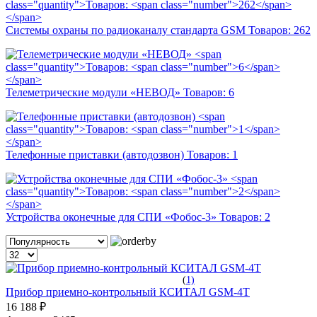
Системы охраны по радиоканалу стандарта GSM
Товаров:
262
Телеметрические модули «НЕВОД»
Товаров:
6
Телефонные приставки (автодозвон)
Товаров:
1
Устройства оконечные для СПИ «Фобос-3»
Товаров:
2
(
1)
Прибор приемно-контрольный КСИТАЛ GSM-4Т
16 188 ₽