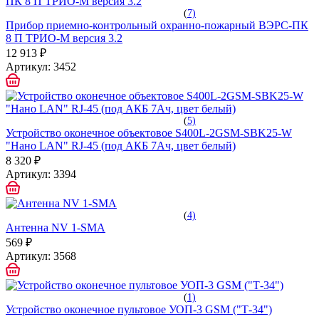
(
7)
Прибор приемно-контрольный охранно-пожарный ВЭРС-ПК
8 П ТРИО-М версия 3.2
12 913 ₽
Артикул:
3452
(
5)
Устройство оконечное объектовое S400L-2GSM-SBK25-W
"Нано LAN" RJ-45 (под АКБ 7Ач, цвет белый)
8 320 ₽
Артикул:
3394
(
4)
Антенна NV 1-SMA
569 ₽
Артикул:
3568
(
1)
Устройство оконечное пультовое УОП-3 GSM ("Т-34")