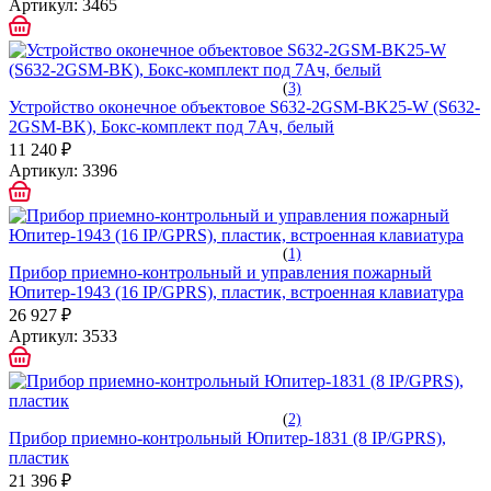
Артикул:
3465
(
3)
Устройство оконечное объектовое S632-2GSM-BK25-W (S632-
2GSM-BK), Бокс-комплект под 7Ач, белый
11 240 ₽
Артикул:
3396
(
1)
Прибор приемно-контрольный и управления пожарный
Юпитер-1943 (16 IP/GPRS), пластик, встроенная клавиатура
26 927 ₽
Артикул:
3533
(
2)
Прибор приемно-контрольный Юпитер-1831 (8 IP/GPRS),
пластик
21 396 ₽