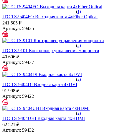
(
1)
ITC TS-9404FO Выходная карта 4хFiber Optical
241 505 ₽
Артикул:
59425
(
3)
ITC TS-9101 Контроллер управления мощности
40 606 ₽
Артикул:
59437
(
2)
ITC TS-9404DI Входная карта 4хDVI
91 998 ₽
Артикул:
59422
(
2)
ITC TS-9404UHI Входная карта 4хHDMI
62 521 ₽
Артикул:
59432