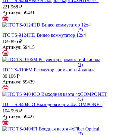
ITC TS-9404HBO Выходная карта 4хHDBaseT
221 968 ₽
Артикул:
59431
(
5)
ITC TS-9124HD Видео коммутатор 12х4
169 895 ₽
Артикул:
59415
(
1)
ITC TS-9106M Регулятор громкости 4 канала
80 106 ₽
Артикул:
59439
(
5)
ITC TS-9404CO Выходная карта 4хCOMPONET
104 995 ₽
Артикул:
59427
(
7)