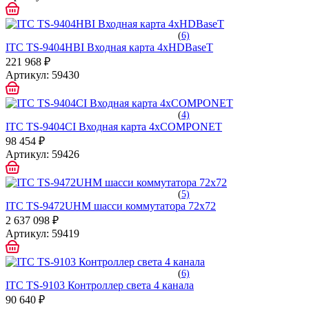
(
6)
ITC TS-9404HBI Входная карта 4хHDBaseT
221 968 ₽
Артикул:
59430
(
4)
ITC TS-9404CI Входная карта 4хCOMPONET
98 454 ₽
Артикул:
59426
(
5)
ITC TS-9472UHM шасси коммутатора 72х72
2 637 098 ₽
Артикул:
59419
(
6)
ITC TS-9103 Контроллер света 4 канала
90 640 ₽