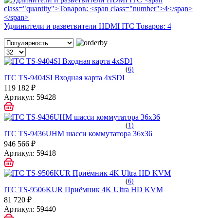
Удлинители и разветвители HDMI ITC
Товаров:
4
(
6)
ITC TS-9404SI Входная карта 4хSDI
119 182 ₽
Артикул:
59428
(
1)
ITC TS-9436UHM шасси коммутатора 36х36
946 566 ₽
Артикул:
59418
(
6)
ITC TS-9506KUR Приёмник 4K Ultra HD KVM
81 720 ₽
Артикул:
59440