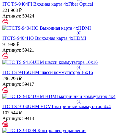
ITC TS-9404FI Входная карта 4хFiber Optical
221 968 ₽
Артикул:
59424
(
6)
ITCTS-9404HO Выходная карта 4хHDMI
91 998 ₽
Артикул:
59421
(
4)
ITC TS-9416UHM шасси коммутатора 16х16
296 296 ₽
Артикул:
59417
(
1)
ITC TS-9104UHM HDMI матричный коммутатор 4x4
107 544 ₽
Артикул:
59413