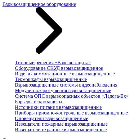
Взрывозащищенное оборудование
Типовые решения «Взрывозащита»
Оборудование СКУД взрывозащищенное
Изделия коммутационные взрывозащищенные
Термошкафы взрывозащищенные
Взрывозащищенные системы видеонаблюдения
Модули пожаротушения взрывозащищенные
Система ОПС взрывоопасных объектов «Ладога-Ex»
Барьеры искрозащиты
Источники питания взрывозащищенные
Приборы приемно-контрольные взрывозащищенные
Оповещатели взрывозащищенные
Извещатели пожарные взрывозащищенные
Извещатели охранные взрывозащищенные