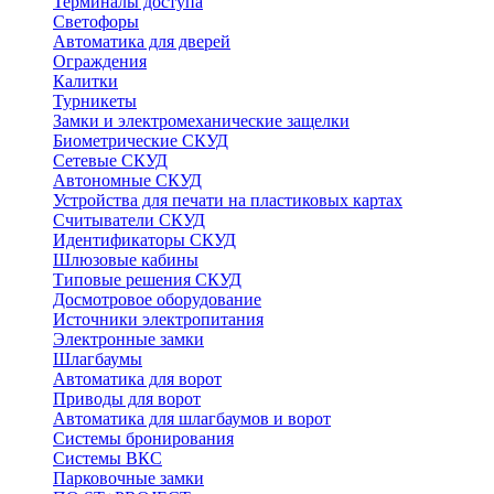
Терминалы доступа
Светофоры
Автоматика для дверей
Ограждения
Калитки
Турникеты
Замки и электромеханические защелки
Биометрические СКУД
Сетевые СКУД
Автономные СКУД
Устройства для печати на пластиковых картах
Считыватели СКУД
Идентификаторы СКУД
Шлюзовые кабины
Типовые решения СКУД
Досмотровое оборудование
Источники электропитания
Электронные замки
Шлагбаумы
Автоматика для ворот
Приводы для ворот
Автоматика для шлагбаумов и ворот
Системы бронирования
Системы ВКС
Парковочные замки