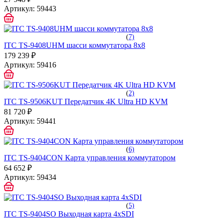
Артикул:
59443
(
7)
ITC TS-9408UHM шасси коммутатора 8х8
179 239 ₽
Артикул:
59416
(
2)
ITC TS-9506KUT Передатчик 4K Ultra HD KVM
81 720 ₽
Артикул:
59441
(
6)
ITC TS-9404CON Карта управления коммутатором
64 652 ₽
Артикул:
59434
(
5)
ITC TS-9404SO Выходная карта 4хSDI