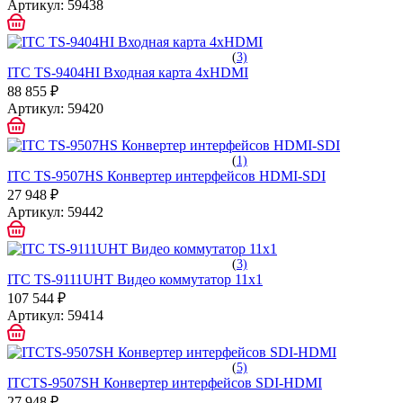
Артикул:
59438
(
3)
ITC TS-9404HI Входная карта 4хHDMI
88 855 ₽
Артикул:
59420
(
1)
ITC TS-9507HS Конвертер интерфейсов HDMI-SDI
27 948 ₽
Артикул:
59442
(
3)
ITC TS-9111UHT Видео коммутатор 11х1
107 544 ₽
Артикул:
59414
(
5)
ITCTS-9507SH Конвертер интерфейсов SDI-HDMI
27 948 ₽