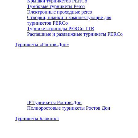
Крышки турникетов PERCo
Тумбовые турникеты Perco
Электронные проходные perco
Створки, планки и комплектующие для
турникетов PERCo
Турникет-триподы PERCo TTR
Распашные и раздвижные турникеты PERCo
Турникеты «Ростов-Дон»
IP Турникеты Ростов-Дон
Полноростовые турникеты Ростов Дон
Турникеты Блокпост