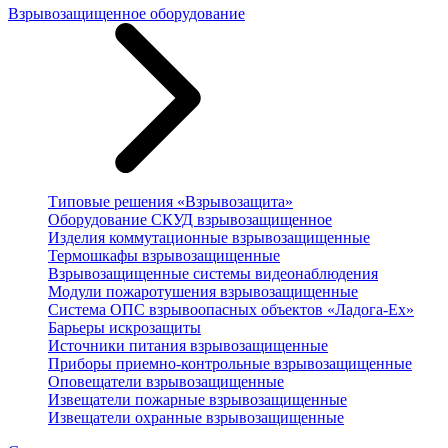
Взрывозащищенное оборудование
Типовые решения «Взрывозащита»
Оборудование СКУД взрывозащищенное
Изделия коммутационные взрывозащищенные
Термошкафы взрывозащищенные
Взрывозащищенные системы видеонаблюдения
Модули пожаротушения взрывозащищенные
Система ОПС взрывоопасных объектов «Ладога-Ex»
Барьеры искрозащиты
Источники питания взрывозащищенные
Приборы приемно-контрольные взрывозащищенные
Оповещатели взрывозащищенные
Извещатели пожарные взрывозащищенные
Извещатели охранные взрывозащищенные