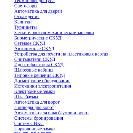
Терминалы доступа
Светофоры
Автоматика для дверей
Ограждения
Калитки
Турникеты
Замки и электромеханические защелки
Биометрические СКУД
Сетевые СКУД
Автономные СКУД
Устройства для печати на пластиковых картах
Считыватели СКУД
Идентификаторы СКУД
Шлюзовые кабины
Типовые решения СКУД
Досмотровое оборудование
Источники электропитания
Электронные замки
Шлагбаумы
Автоматика для ворот
Приводы для ворот
Автоматика для шлагбаумов и ворот
Системы бронирования
Системы ВКС
Парковочные замки