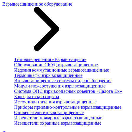
Взрывозащищенное оборудование
Типовые решения «Взрывозащита»
Оборудование СКУД взрывозащищенное
Изделия коммутационные взрывозащищенные
Термошкафы взрывозащищенные
Взрывозащищенные системы видеонаблюдения
Модули пожаротушения взрывозащищенные
Система ОПС взрывоопасных объектов «Ладога-Ex»
Барьеры искрозащиты
Источники питания взрывозащищенные
Приборы приемно-контрольные взрывозащищенные
Оповещатели взрывозащищенные
Извещатели пожарные взрывозащищенные
Извещатели охранные взрывозащищенные