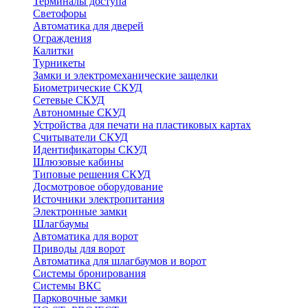
Терминалы доступа
Светофоры
Автоматика для дверей
Ограждения
Калитки
Турникеты
Замки и электромеханические защелки
Биометрические СКУД
Сетевые СКУД
Автономные СКУД
Устройства для печати на пластиковых картах
Считыватели СКУД
Идентификаторы СКУД
Шлюзовые кабины
Типовые решения СКУД
Досмотровое оборудование
Источники электропитания
Электронные замки
Шлагбаумы
Автоматика для ворот
Приводы для ворот
Автоматика для шлагбаумов и ворот
Системы бронирования
Системы ВКС
Парковочные замки