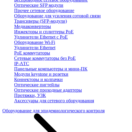
Оптические SFP модули
Прочее сетевое оборудование
Оборудование для усиления сотовой связи
Трансиверы (SFP-модули)
Медиаконвертеры
Инжекторы и сплиттеры PoE
Удлинители Ethernet с PoE
Оборудование Wi-Fi
Удлинители Ethernet
PoE коммутаторы
Сетевые коммутаторы без PoE
IP-АТС
Панельные компьютеры и мини-ПК
Модули keystone и розетки
Коннекторы и колпачки
Оптические пигтейлы
Оптические проходные адаптеры
Протяжки, УЗК
Аксессуары для сетевого оборудования
Оборудование для эпидемиологического контроля