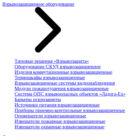
Взрывозащищенное оборудование
Типовые решения «Взрывозащита»
Оборудование СКУД взрывозащищенное
Изделия коммутационные взрывозащищенные
Термошкафы взрывозащищенные
Взрывозащищенные системы видеонаблюдения
Модули пожаротушения взрывозащищенные
Система ОПС взрывоопасных объектов «Ладога-Ex»
Барьеры искрозащиты
Источники питания взрывозащищенные
Приборы приемно-контрольные взрывозащищенные
Оповещатели взрывозащищенные
Извещатели пожарные взрывозащищенные
Извещатели охранные взрывозащищенные