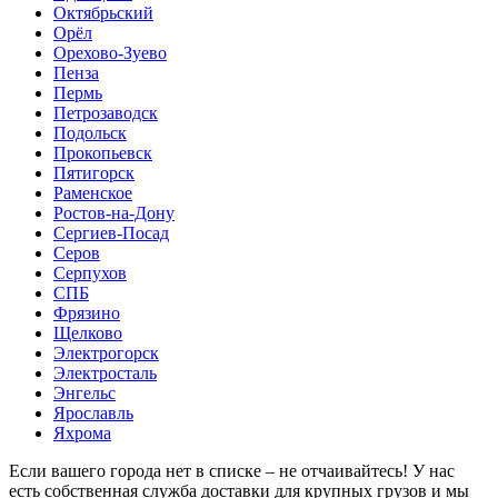
Октябрьский
Орёл
Орехово-Зуево
Пенза
Пермь
Петрозаводск
Подольск
Прокопьевск
Пятигорск
Раменское
Ростов-на-Дону
Сергиев-Посад
Серов
Серпухов
СПБ
Фрязино
Щелково
Электрогорск
Электросталь
Энгельс
Ярославль
Яхрома
Если вашего города нет в списке – не отчаивайтесь! У нас
есть собственная служба доставки для крупных грузов и мы