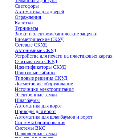
Терминалы доступа
Светофоры
Автоматика для дверей
Ограждения
Калитки
Турникеты
Замки и электромеханические защелки
Биометрические СКУД
Сетевые СКУД
Автономные СКУД
Устройства для печати на пластиковых картах
Считыватели СКУД
Идентификаторы СКУД
Шлюзовые кабины
Типовые решения СКУД
Досмотровое оборудование
Источники электропитания
Электронные замки
Шлагбаумы
Автоматика для ворот
Приводы для ворот
Автоматика для шлагбаумов и ворот
Системы бронирования
Системы ВКС
Парковочные замки