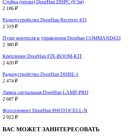
Стойка (опора) DoorHan DHPC (0,5м)
2 186 ₽
Радиоустройство DoorHan Receiver 433
2 319 ₽
Пульт контроля и управления Doorhan COMMAND433
2 380 ₽
Крепление DoorHan FIX-BOOM-KIT
2 420 ₽
Радиоустройство DoorHan DHRE-1
2 474 ₽
Лампа сигнальная DoorHan LAMP-PRO
2 687 ₽
Фотоэлемент DoorHan PHOTOCELL-N
2 922 ₽
ВАС МОЖЕТ ЗАИНТЕРЕСОВАТЬ