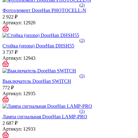
(
2)
Фотоэлемент DoorHan PHOTOCELL-N
2 922 ₽
Артикул:
12920
(
2)
Стойка (опора) DoorHan DHSH55
3 737 ₽
Артикул:
12943
(
5)
Выключатель DoorHan SWITCH
772 ₽
Артикул:
12935
(
1)
Лампа сигнальная DoorHan LAMP-PRO
2 687 ₽
Артикул:
12933