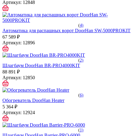
Артикул:
12848
(
4)
Автоматика для распашных ворот DoorHan SW-5000PROKIT
67 589 ₽
Артикул:
12896
(
2)
Шлагбаум DoorHan BR-PRO4000KIT
88 891 ₽
Артикул:
12850
(
6)
Обогреватель DoorHan Heater
5 364 ₽
Артикул:
12924
(
1)
Шлагбаум DoorHan Barrier-PRO-6000