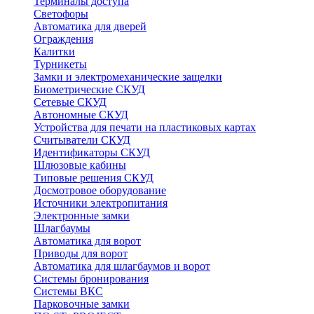
Терминалы доступа
Светофоры
Автоматика для дверей
Ограждения
Калитки
Турникеты
Замки и электромеханические защелки
Биометрические СКУД
Сетевые СКУД
Автономные СКУД
Устройства для печати на пластиковых картах
Считыватели СКУД
Идентификаторы СКУД
Шлюзовые кабины
Типовые решения СКУД
Досмотровое оборудование
Источники электропитания
Электронные замки
Шлагбаумы
Автоматика для ворот
Приводы для ворот
Автоматика для шлагбаумов и ворот
Системы бронирования
Системы ВКС
Парковочные замки