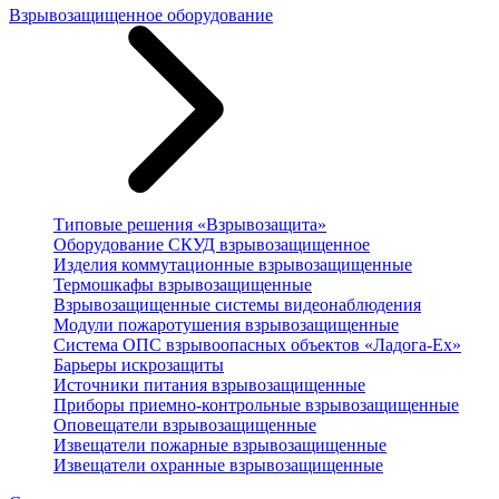
Взрывозащищенное оборудование
Типовые решения «Взрывозащита»
Оборудование СКУД взрывозащищенное
Изделия коммутационные взрывозащищенные
Термошкафы взрывозащищенные
Взрывозащищенные системы видеонаблюдения
Модули пожаротушения взрывозащищенные
Система ОПС взрывоопасных объектов «Ладога-Ex»
Барьеры искрозащиты
Источники питания взрывозащищенные
Приборы приемно-контрольные взрывозащищенные
Оповещатели взрывозащищенные
Извещатели пожарные взрывозащищенные
Извещатели охранные взрывозащищенные