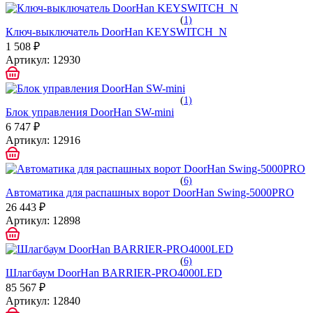
(
1)
Ключ-выключатель DoorHan KEYSWITCH_N
1 508 ₽
Артикул:
12930
(
1)
Блок управления DoorHan SW-mini
6 747 ₽
Артикул:
12916
(
6)
Автоматика для распашных ворот DoorHan Swing-5000PRO
26 443 ₽
Артикул:
12898
(
6)
Шлагбаум DoorHan BARRIER-PRO4000LED
85 567 ₽
Артикул:
12840