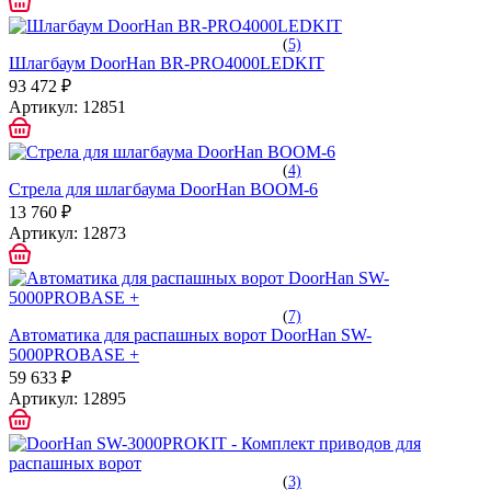
(
5)
Шлагбаум DoorHan BR-PRO4000LEDKIT
93 472 ₽
Артикул:
12851
(
4)
Стрела для шлагбаума DoorHan BOOM-6
13 760 ₽
Артикул:
12873
(
7)
Автоматика для распашных ворот DoorHan SW-
5000PROBASE +
59 633 ₽
Артикул:
12895
(
3)