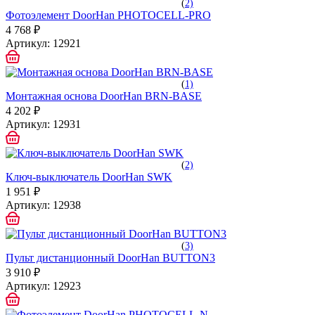
(
2)
Фотоэлемент DoorHan PHOTOCELL-PRO
4 768 ₽
Артикул:
12921
(
1)
Монтажная основа DoorHan BRN-BASE
4 202 ₽
Артикул:
12931
(
2)
Ключ-выключатель DoorHan SWK
1 951 ₽
Артикул:
12938
(
3)
Пульт дистанционный DoorHan BUTTON3
3 910 ₽
Артикул:
12923