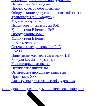
Оптические SFP модули
Прочее сетевое оборудование
Оборудование для усиления сотовой связи
Трансиверы (SFP-модули)
Медиаконвертеры
Инжекторы и сплиттеры PoE
Удлинители Ethernet с PoE
Оборудование Wi-Fi
Удлинители Ethernet
PoE коммутаторы
Сетевые коммутаторы без PoE
IP-АТС
Панельные компьютеры и мини-ПК
Модули keystone и розетки
Коннекторы и колпачки
Оптические пигтейлы
Оптические проходные адаптеры
Протяжки, УЗК
Аксессуары для сетевого оборудования
Оборудование для эпидемиологического контроля