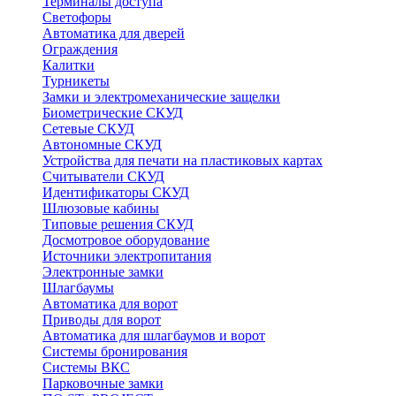
Терминалы доступа
Светофоры
Автоматика для дверей
Ограждения
Калитки
Турникеты
Замки и электромеханические защелки
Биометрические СКУД
Сетевые СКУД
Автономные СКУД
Устройства для печати на пластиковых картах
Считыватели СКУД
Идентификаторы СКУД
Шлюзовые кабины
Типовые решения СКУД
Досмотровое оборудование
Источники электропитания
Электронные замки
Шлагбаумы
Автоматика для ворот
Приводы для ворот
Автоматика для шлагбаумов и ворот
Системы бронирования
Системы ВКС
Парковочные замки