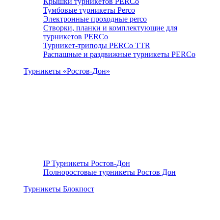
Крышки турникетов PERCo
Тумбовые турникеты Perco
Электронные проходные perco
Створки, планки и комплектующие для
турникетов PERCo
Турникет-триподы PERCo TTR
Распашные и раздвижные турникеты PERCo
Турникеты «Ростов-Дон»
IP Турникеты Ростов-Дон
Полноростовые турникеты Ростов Дон
Турникеты Блокпост