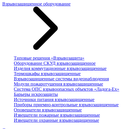
Взрывозащищенное оборудование
Типовые решения «Взрывозащита»
Оборудование СКУД взрывозащищенное
Изделия коммутационные взрывозащищенные
Термошкафы взрывозащищенные
Взрывозащищенные системы видеонаблюдения
Модули пожаротушения взрывозащищенные
Система ОПС взрывоопасных объектов «Ладога-Ex»
Барьеры искрозащиты
Источники питания взрывозащищенные
Приборы приемно-контрольные взрывозащищенные
Оповещатели взрывозащищенные
Извещатели пожарные взрывозащищенные
Извещатели охранные взрывозащищенные