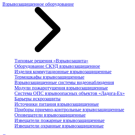
Взрывозащищенное оборудование
Типовые решения «Взрывозащита»
Оборудование СКУД взрывозащищенное
Изделия коммутационные взрывозащищенные
Термошкафы взрывозащищенные
Взрывозащищенные системы видеонаблюдения
Модули пожаротушения взрывозащищенные
Система ОПС взрывоопасных объектов «Ладога-Ex»
Барьеры искрозащиты
Источники питания взрывозащищенные
Приборы приемно-контрольные взрывозащищенные
Оповещатели взрывозащищенные
Извещатели пожарные взрывозащищенные
Извещатели охранные взрывозащищенные