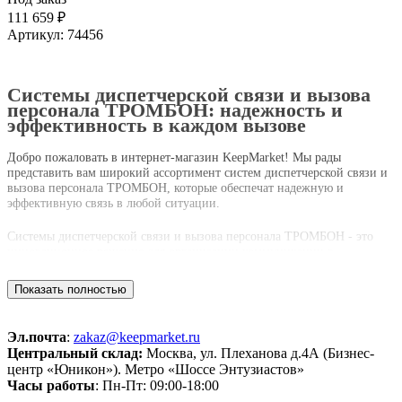
111 659 ₽
Артикул:
74456
Системы диспетчерской связи и вызова
персонала ТРОМБОН: надежность и
эффективность в каждом вызове
Добро пожаловать в интернет-магазин KeepMarket! Мы рады
представить вам широкий ассортимент систем диспетчерской связи и
вызова персонала ТРОМБОН, которые обеспечат надежную и
эффективную связь в любой ситуации.
Системы диспетчерской связи и вызова персонала ТРОМБОН - это
инновационное решение для организации коммуникации в
различных сферах деятельности. Независимо от того, нужно ли вам
обеспечить связь в больнице, отеле, ресторане или офисе, наши
Показать полностью
системы гарантируют быстрое и надежное взаимодействие между
персоналом.
Эл.почта
:
zakaz@keepmarket.ru
Преимущества систем диспетчерской связи и вызова персонала
Центральный склад:
Москва, ул. Плеханова д.4А (Бизнес-
ТРОМБОН:
центр «Юникон»). Метро «Шоссе Энтузиастов»
Часы работы
: Пн-Пт: 09:00-18:00
Мгновенная связь: наши системы обеспечивают моментальную