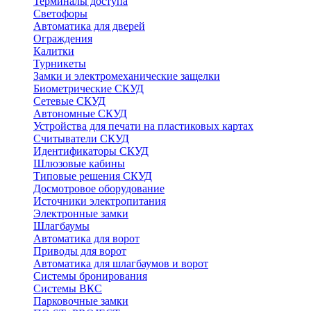
Терминалы доступа
Светофоры
Автоматика для дверей
Ограждения
Калитки
Турникеты
Замки и электромеханические защелки
Биометрические СКУД
Сетевые СКУД
Автономные СКУД
Устройства для печати на пластиковых картах
Считыватели СКУД
Идентификаторы СКУД
Шлюзовые кабины
Типовые решения СКУД
Досмотровое оборудование
Источники электропитания
Электронные замки
Шлагбаумы
Автоматика для ворот
Приводы для ворот
Автоматика для шлагбаумов и ворот
Системы бронирования
Системы ВКС
Парковочные замки