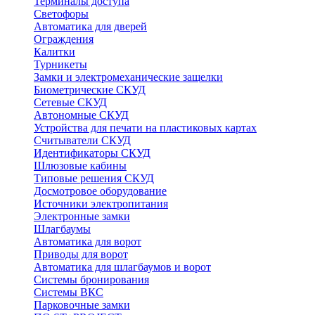
Терминалы доступа
Светофоры
Автоматика для дверей
Ограждения
Калитки
Турникеты
Замки и электромеханические защелки
Биометрические СКУД
Сетевые СКУД
Автономные СКУД
Устройства для печати на пластиковых картах
Считыватели СКУД
Идентификаторы СКУД
Шлюзовые кабины
Типовые решения СКУД
Досмотровое оборудование
Источники электропитания
Электронные замки
Шлагбаумы
Автоматика для ворот
Приводы для ворот
Автоматика для шлагбаумов и ворот
Системы бронирования
Системы ВКС
Парковочные замки