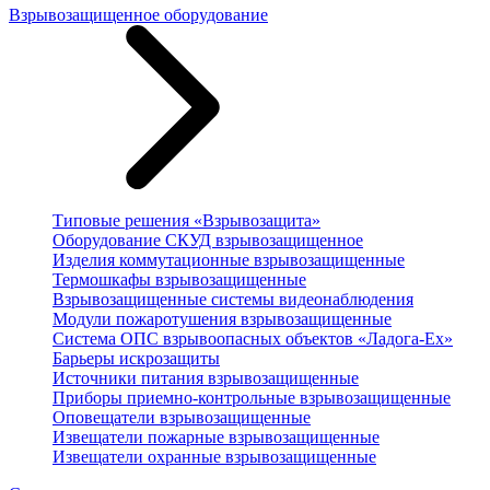
Взрывозащищенное оборудование
Типовые решения «Взрывозащита»
Оборудование СКУД взрывозащищенное
Изделия коммутационные взрывозащищенные
Термошкафы взрывозащищенные
Взрывозащищенные системы видеонаблюдения
Модули пожаротушения взрывозащищенные
Система ОПС взрывоопасных объектов «Ладога-Ex»
Барьеры искрозащиты
Источники питания взрывозащищенные
Приборы приемно-контрольные взрывозащищенные
Оповещатели взрывозащищенные
Извещатели пожарные взрывозащищенные
Извещатели охранные взрывозащищенные