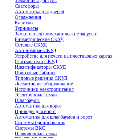
Терминалы доступа
Светофоры
Автоматика для дверей
Ограждения
Калитки
Турникеты
Замки и электромеханические защелки
Биометрические СКУД
Сетевые СКУД
Автономные СКУД
Устройства для печати на пластиковых картах
Считыватели СКУД
Идентификаторы СКУД
Шлюзовые кабины
Типовые решения СКУД
Досмотровое оборудование
Источники электропитания
Электронные замки
Шлагбаумы
Автоматика для ворот
Приводы для ворот
Автоматика для шлагбаумов и ворот
Системы бронирования
Системы ВКС
Парковочные замки