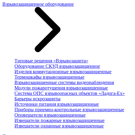
Взрывозащищенное оборудование
Типовые решения «Взрывозащита»
Оборудование СКУД взрывозащищенное
Изделия коммутационные взрывозащищенные
Термошкафы взрывозащищенные
Взрывозащищенные системы видеонаблюдения
Модули пожаротушения взрывозащищенные
Система ОПС взрывоопасных объектов «Ладога-Ex»
Барьеры искрозащиты
Источники питания взрывозащищенные
Приборы приемно-контрольные взрывозащищенные
Оповещатели взрывозащищенные
Извещатели пожарные взрывозащищенные
Извещатели охранные взрывозащищенные