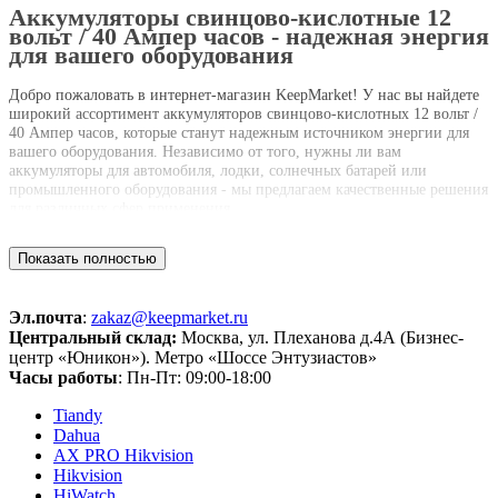
Аккумуляторы свинцово-кислотные 12
вольт / 40 Ампер часов - надежная энергия
для вашего оборудования
Добро пожаловать в интернет-магазин KeepMarket! У нас вы найдете
широкий ассортимент аккумуляторов свинцово-кислотных 12 вольт /
40 Ампер часов, которые станут надежным источником энергии для
вашего оборудования. Независимо от того, нужны ли вам
аккумуляторы для автомобиля, лодки, солнечных батарей или
промышленного оборудования - мы предлагаем качественные решения
для различных сфер применения.
Почему именно аккумуляторы свинцово-кислотные? Они являются
Показать полностью
одним из самых популярных типов аккумуляторов благодаря своей
надежности, долговечности и отличной стабильности работы в
широком температурном диапазоне. Наши аккумуляторы обладают
Эл.почта
:
zakaz@keepmarket.ru
высокой емкостью 40 Ампер часов, что обеспечивает продолжительное
Центральный склад:
Москва, ул. Плеханова д.4А (Бизнес-
время работы вашего оборудования без необходимости частого
центр «Юникон»). Метро «Шоссе Энтузиастов»
подзарядки.
Часы работы
: Пн-Пт: 09:00-18:00
Мы гарантируем высокое качество нашей продукции, так как работаем
Tiandy
только с проверенными поставщиками. Все аккумуляторы проходят
Dahua
тщательную проверку перед отправкой, чтобы убедиться, что они
AX PRO Hikvision
полностью соответствуют заявленным характеристикам. Благодаря
Hikvision
этому вы можете быть уверены в надежности и долговечности наших
HiWatch