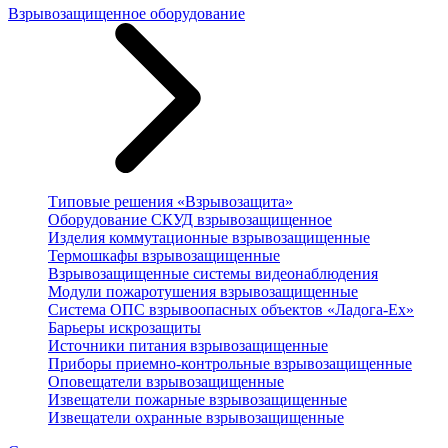
Взрывозащищенное оборудование
Типовые решения «Взрывозащита»
Оборудование СКУД взрывозащищенное
Изделия коммутационные взрывозащищенные
Термошкафы взрывозащищенные
Взрывозащищенные системы видеонаблюдения
Модули пожаротушения взрывозащищенные
Система ОПС взрывоопасных объектов «Ладога-Ex»
Барьеры искрозащиты
Источники питания взрывозащищенные
Приборы приемно-контрольные взрывозащищенные
Оповещатели взрывозащищенные
Извещатели пожарные взрывозащищенные
Извещатели охранные взрывозащищенные