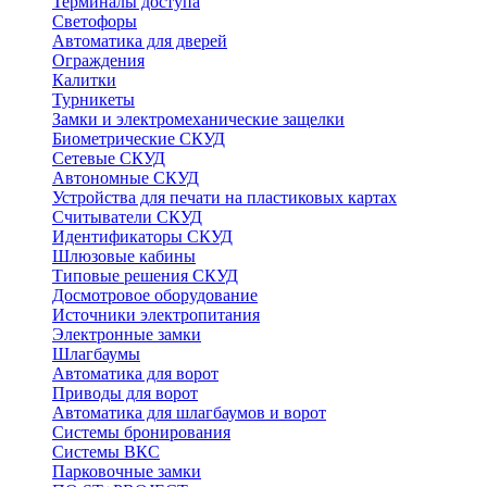
Терминалы доступа
Светофоры
Автоматика для дверей
Ограждения
Калитки
Турникеты
Замки и электромеханические защелки
Биометрические СКУД
Сетевые СКУД
Автономные СКУД
Устройства для печати на пластиковых картах
Считыватели СКУД
Идентификаторы СКУД
Шлюзовые кабины
Типовые решения СКУД
Досмотровое оборудование
Источники электропитания
Электронные замки
Шлагбаумы
Автоматика для ворот
Приводы для ворот
Автоматика для шлагбаумов и ворот
Системы бронирования
Системы ВКС
Парковочные замки