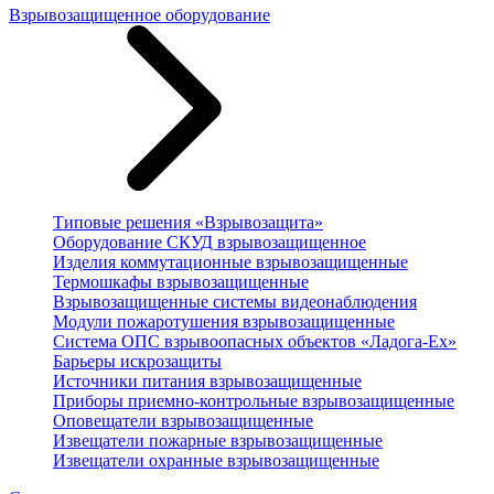
Взрывозащищенное оборудование
Типовые решения «Взрывозащита»
Оборудование СКУД взрывозащищенное
Изделия коммутационные взрывозащищенные
Термошкафы взрывозащищенные
Взрывозащищенные системы видеонаблюдения
Модули пожаротушения взрывозащищенные
Система ОПС взрывоопасных объектов «Ладога-Ex»
Барьеры искрозащиты
Источники питания взрывозащищенные
Приборы приемно-контрольные взрывозащищенные
Оповещатели взрывозащищенные
Извещатели пожарные взрывозащищенные
Извещатели охранные взрывозащищенные