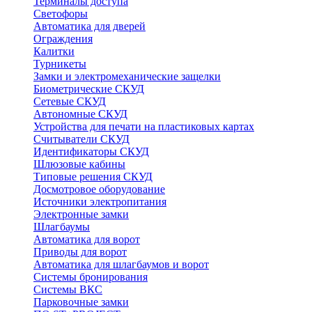
Терминалы доступа
Светофоры
Автоматика для дверей
Ограждения
Калитки
Турникеты
Замки и электромеханические защелки
Биометрические СКУД
Сетевые СКУД
Автономные СКУД
Устройства для печати на пластиковых картах
Считыватели СКУД
Идентификаторы СКУД
Шлюзовые кабины
Типовые решения СКУД
Досмотровое оборудование
Источники электропитания
Электронные замки
Шлагбаумы
Автоматика для ворот
Приводы для ворот
Автоматика для шлагбаумов и ворот
Системы бронирования
Системы ВКС
Парковочные замки