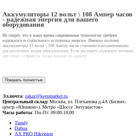
Аккумуляторы 12 вольт \ 108 Ампер часов
- надежная энергия для вашего
оборудования
Не секрет, что в наше время современные технологии требуют
надежного и стабильного источника энергии. Именно поэтому
аккумуляторы 12 вольт \ 108 Ампер часов становятся незаменимыми
для различных видов оборудования. Если вы ищете надежное питание
для своих устройств, то вы попали по адресу!
Магазин KeepMarket предлагает широкий ассортимент аккумуляторов
12 вольт \ 108 Ампер часов, которые отличаются высоким качеством и
долговечностью. Наша команда экспертов тщательно отбирает только
Показать полностью
лучшие модели от проверенных производителей, чтобы вы могли
быть уверены в надежности и долговечности приобретаемого товара.
Эл.почта
:
zakaz@keepmarket.ru
Покупая аккумуляторы у нас, вы получаете не только качественный
Центральный склад:
Москва, ул. Плеханова д.4А (Бизнес-
продукт, но и выгодные условия покупки. Мы предлагаем
центр «Юникон»). Метро «Шоссе Энтузиастов»
конкурентные цены, чтобы вы могли сэкономить свои средства. Кроме
Часы работы
: Пн-Пт: 09:00-18:00
того, мы осуществляем доставку по всей России, включая Москву и
другие города, чтобы вы могли получить свой заказ в удобное для вас
Tiandy
время и место.
Dahua
AX PRO Hikvision