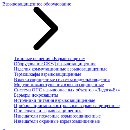
Взрывозащищенное оборудование
Типовые решения «Взрывозащита»
Оборудование СКУД взрывозащищенное
Изделия коммутационные взрывозащищенные
Термошкафы взрывозащищенные
Взрывозащищенные системы видеонаблюдения
Модули пожаротушения взрывозащищенные
Система ОПС взрывоопасных объектов «Ладога-Ex»
Барьеры искрозащиты
Источники питания взрывозащищенные
Приборы приемно-контрольные взрывозащищенные
Оповещатели взрывозащищенные
Извещатели пожарные взрывозащищенные
Извещатели охранные взрывозащищенные