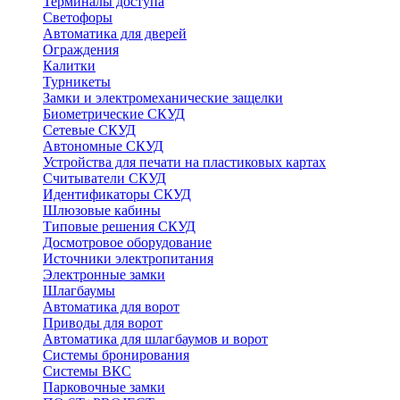
Терминалы доступа
Светофоры
Автоматика для дверей
Ограждения
Калитки
Турникеты
Замки и электромеханические защелки
Биометрические СКУД
Сетевые СКУД
Автономные СКУД
Устройства для печати на пластиковых картах
Считыватели СКУД
Идентификаторы СКУД
Шлюзовые кабины
Типовые решения СКУД
Досмотровое оборудование
Источники электропитания
Электронные замки
Шлагбаумы
Автоматика для ворот
Приводы для ворот
Автоматика для шлагбаумов и ворот
Системы бронирования
Системы ВКС
Парковочные замки