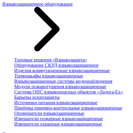
Взрывозащищенное оборудование
Типовые решения «Взрывозащита»
Оборудование СКУД взрывозащищенное
Изделия коммутационные взрывозащищенные
Термошкафы взрывозащищенные
Взрывозащищенные системы видеонаблюдения
Модули пожаротушения взрывозащищенные
Система ОПС взрывоопасных объектов «Ладога-Ex»
Барьеры искрозащиты
Источники питания взрывозащищенные
Приборы приемно-контрольные взрывозащищенные
Оповещатели взрывозащищенные
Извещатели пожарные взрывозащищенные
Извещатели охранные взрывозащищенные