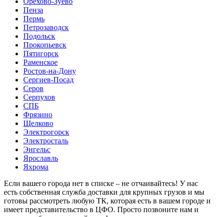
Орехово-Зуево
Пенза
Пермь
Петрозаводск
Подольск
Прокопьевск
Пятигорск
Раменское
Ростов-на-Дону
Сергиев-Посад
Серов
Серпухов
СПБ
Фрязино
Щелково
Электрогорск
Электросталь
Энгельс
Ярославль
Яхрома
Если вашего города нет в списке – не отчаивайтесь! У нас
есть собственная служба доставки для крупных грузов и мы
готовы рассмотреть любую ТК, которая есть в вашем городе и
имеет представительство в ЦФО. Просто позвоните нам и