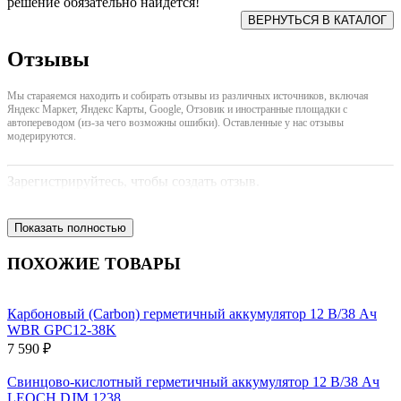
решение обязательно найдется!
Отзывы
Мы стараяемся находить и собирать отзывы из различных источников, включая
Яндекс Маркет, Яндекс Карты, Google, Отзовик и иностранные площадки с
автопереводом (из-за чего возможны ошибки). Оставленные у нас отзывы
модерируются.
Зарегистрируйтесь, чтобы создать отзыв.
Показать полностью
ПОХОЖИЕ ТОВАРЫ
Карбоновый (Carbon) герметичный аккумулятор 12 В/38 Ач
WBR GPC12-38K
7 590 ₽
Свинцово-кислотный герметичный аккумулятор 12 В/38 Ач
LEOCH DJM 1238