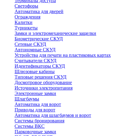
Терминалы доступа
Светофоры
Автоматика для дверей
Ограждения
Калитки
Турникеты
Замки и электромеханические защелки
Биометрические СКУД
Сетевые СКУД
Автономные СКУД
Устройства для печати на пластиковых картах
Считыватели СКУД
Идентификаторы СКУД
Шлюзовые кабины
Типовые решения СКУД
Досмотровое оборудование
Источники электропитания
Электронные замки
Шлагбаумы
Автоматика для ворот
Приводы для ворот
Автоматика для шлагбаумов и ворот
Системы бронирования
Системы ВКС
Парковочные замки