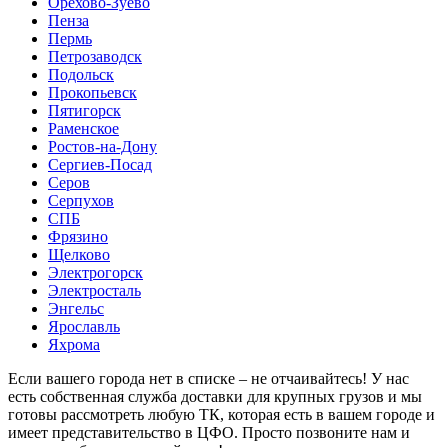
Орехово-Зуево
Пенза
Пермь
Петрозаводск
Подольск
Прокопьевск
Пятигорск
Раменское
Ростов-на-Дону
Сергиев-Посад
Серов
Серпухов
СПБ
Фрязино
Щелково
Электрогорск
Электросталь
Энгельс
Ярославль
Яхрома
Если вашего города нет в списке – не отчаивайтесь! У нас
есть собственная служба доставки для крупных грузов и мы
готовы рассмотреть любую ТК, которая есть в вашем городе и
имеет представительство в ЦФО. Просто позвоните нам и