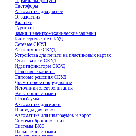
Терминалы доступа
Светофоры
Автоматика для дверей
Ограждения
Калитки
Турникеты
Замки и электромеханические защелки
Биометрические СКУД
Сетевые СКУД
Автономные СКУД
Устройства для печати на пластиковых картах
Считыватели СКУД
Идентификаторы СКУД
Шлюзовые кабины
Типовые решения СКУД
Досмотровое оборудование
Источники электропитания
Электронные замки
Шлагбаумы
Автоматика для ворот
Приводы для ворот
Автоматика для шлагбаумов и ворот
Системы бронирования
Системы ВКС
Парковочные замки