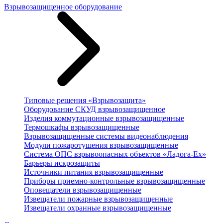
Взрывозащищенное оборудование
Типовые решения «Взрывозащита»
Оборудование СКУД взрывозащищенное
Изделия коммутационные взрывозащищенные
Термошкафы взрывозащищенные
Взрывозащищенные системы видеонаблюдения
Модули пожаротушения взрывозащищенные
Система ОПС взрывоопасных объектов «Ладога-Ex»
Барьеры искрозащиты
Источники питания взрывозащищенные
Приборы приемно-контрольные взрывозащищенные
Оповещатели взрывозащищенные
Извещатели пожарные взрывозащищенные
Извещатели охранные взрывозащищенные