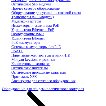
Оптические SFP модули
Прочее сетевое оборудование
Оборудование для усиления сотовой связи
Трансиверы (SFP-модули)
Медиаконвертеры
Инжекторы и сплиттеры PoE
Удлинители Ethernet с PoE
Оборудование Wi-Fi
Удлинители Ethernet
PoE коммутаторы
Сетевые коммутаторы без PoE
IP-АТС
Панельные компьютеры и мини-ПК
Модули keystone и розетки
Коннекторы и колпачки
Оптические пигтейлы
Оптические проходные адаптеры
Протяжки, УЗК
Аксессуары для сетевого оборудования
Оборудование для эпидемиологического контроля