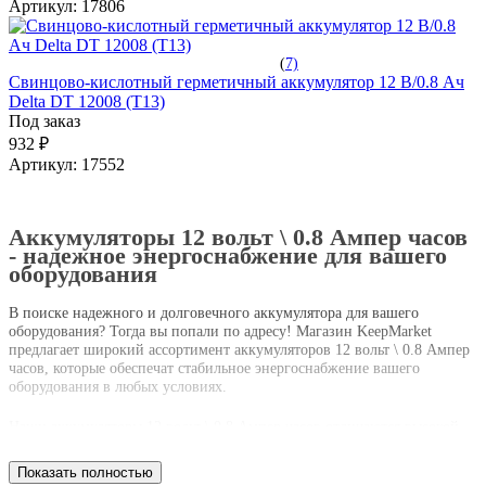
Артикул:
17806
(
7)
Свинцово-кислотный герметичный аккумулятор 12 В/0.8 Ач
Delta DT 12008 (T13)
Под заказ
932 ₽
Артикул:
17552
Аккумуляторы 12 вольт \ 0.8 Ампер часов
- надежное энергоснабжение для вашего
оборудования
В поиске надежного и долговечного аккумулятора для вашего
оборудования? Тогда вы попали по адресу! Магазин KeepMarket
предлагает широкий ассортимент аккумуляторов 12 вольт \ 0.8 Ампер
часов, которые обеспечат стабильное энергоснабжение вашего
оборудования в любых условиях.
Наши аккумуляторы 12 вольт \ 0.8 Ампер часов отличаются высокой
емкостью, что позволяет им работать долгое время без подзарядки.
Благодаря надежной конструкции и использованию качественных
Показать полностью
материалов, они обладают долгим сроком службы и высокой степенью