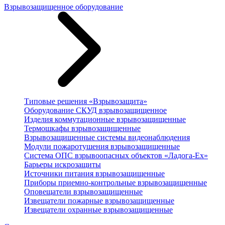
Взрывозащищенное оборудование
Типовые решения «Взрывозащита»
Оборудование СКУД взрывозащищенное
Изделия коммутационные взрывозащищенные
Термошкафы взрывозащищенные
Взрывозащищенные системы видеонаблюдения
Модули пожаротушения взрывозащищенные
Система ОПС взрывоопасных объектов «Ладога-Ex»
Барьеры искрозащиты
Источники питания взрывозащищенные
Приборы приемно-контрольные взрывозащищенные
Оповещатели взрывозащищенные
Извещатели пожарные взрывозащищенные
Извещатели охранные взрывозащищенные