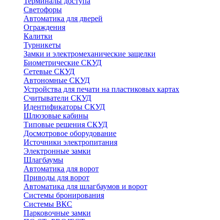
Терминалы доступа
Светофоры
Автоматика для дверей
Ограждения
Калитки
Турникеты
Замки и электромеханические защелки
Биометрические СКУД
Сетевые СКУД
Автономные СКУД
Устройства для печати на пластиковых картах
Считыватели СКУД
Идентификаторы СКУД
Шлюзовые кабины
Типовые решения СКУД
Досмотровое оборудование
Источники электропитания
Электронные замки
Шлагбаумы
Автоматика для ворот
Приводы для ворот
Автоматика для шлагбаумов и ворот
Системы бронирования
Системы ВКС
Парковочные замки