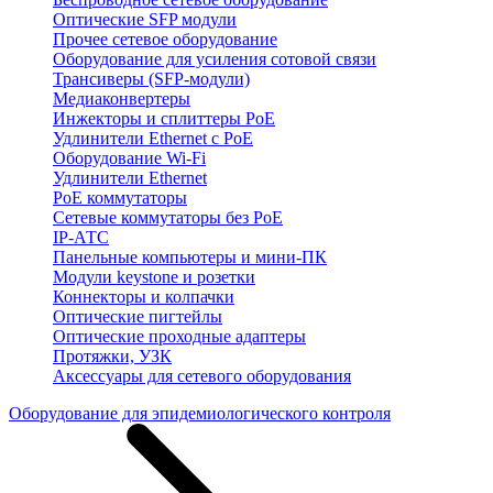
Оптические SFP модули
Прочее сетевое оборудование
Оборудование для усиления сотовой связи
Трансиверы (SFP-модули)
Медиаконвертеры
Инжекторы и сплиттеры PoE
Удлинители Ethernet с PoE
Оборудование Wi-Fi
Удлинители Ethernet
PoE коммутаторы
Сетевые коммутаторы без PoE
IP-АТС
Панельные компьютеры и мини-ПК
Модули keystone и розетки
Коннекторы и колпачки
Оптические пигтейлы
Оптические проходные адаптеры
Протяжки, УЗК
Аксессуары для сетевого оборудования
Оборудование для эпидемиологического контроля