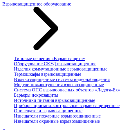
Взрывозащищенное оборудование
Типовые решения «Взрывозащита»
Оборудование СКУД взрывозащищенное
Изделия коммутационные взрывозащищенные
Термошкафы взрывозащищенные
Взрывозащищенные системы видеонаблюдения
Модули пожаротушения взрывозащищенные
Система ОПС взрывоопасных объектов «Ладога-Ex»
Барьеры искрозащиты
Источники питания взрывозащищенные
Приборы приемно-контрольные взрывозащищенные
Оповещатели взрывозащищенные
Извещатели пожарные взрывозащищенные
Извещатели охранные взрывозащищенные