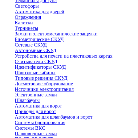
Терминалы доступа
Светофоры
Автоматика для дверей
Ограждения
Калитки
Турникеты
Замки и электромеханические защелки
Биометрические СКУД
Сетевые СКУД
Автономные СКУД
Устройства для печати на пластиковых картах
Считыватели СКУД
Идентификаторы СКУД
Шлюзовые кабины
Типовые решения СКУД
Досмотровое оборудование
Источники электропитания
Электронные замки
Шлагбаумы
Автоматика для ворот
Приводы для ворот
Автоматика для шлагбаумов и ворот
Системы бронирования
Системы ВКС
Парковочные замки