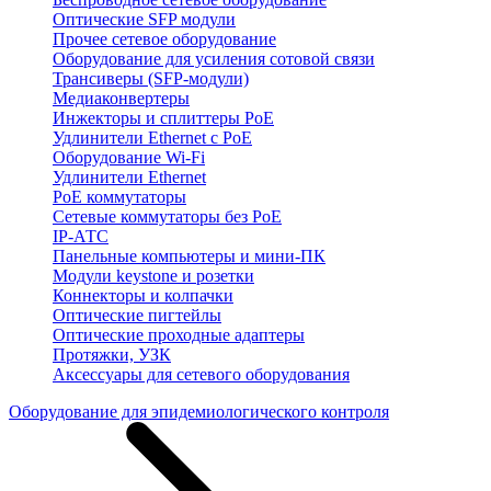
Оптические SFP модули
Прочее сетевое оборудование
Оборудование для усиления сотовой связи
Трансиверы (SFP-модули)
Медиаконвертеры
Инжекторы и сплиттеры PoE
Удлинители Ethernet с PoE
Оборудование Wi-Fi
Удлинители Ethernet
PoE коммутаторы
Сетевые коммутаторы без PoE
IP-АТС
Панельные компьютеры и мини-ПК
Модули keystone и розетки
Коннекторы и колпачки
Оптические пигтейлы
Оптические проходные адаптеры
Протяжки, УЗК
Аксессуары для сетевого оборудования
Оборудование для эпидемиологического контроля