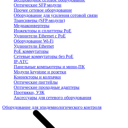
Оптические SFP модули
Прочее сетевое оборудование
Оборудование для усиления сотовой связи
Трансиверы (SFP-модули)
Медиаконвертеры
Инжекторы и сплиттеры PoE
Удлинители Ethernet с PoE
Оборудование Wi-Fi
Удлинители Ethernet
PoE коммутаторы
Сетевые коммутаторы без PoE
IP-АТС
Панельные компьютеры и мини-ПК
Модули keystone и розетки
Коннекторы и колпачки
Оптические пигтейлы
Оптические проходные адаптеры
Протяжки, УЗК
Аксессуары для сетевого оборудования
Оборудование для эпидемиологического контроля