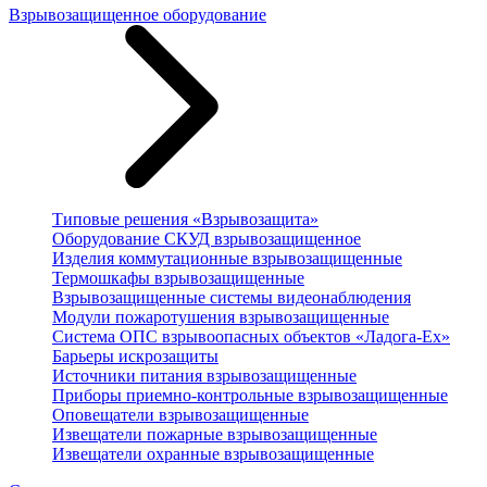
Взрывозащищенное оборудование
Типовые решения «Взрывозащита»
Оборудование СКУД взрывозащищенное
Изделия коммутационные взрывозащищенные
Термошкафы взрывозащищенные
Взрывозащищенные системы видеонаблюдения
Модули пожаротушения взрывозащищенные
Система ОПС взрывоопасных объектов «Ладога-Ex»
Барьеры искрозащиты
Источники питания взрывозащищенные
Приборы приемно-контрольные взрывозащищенные
Оповещатели взрывозащищенные
Извещатели пожарные взрывозащищенные
Извещатели охранные взрывозащищенные