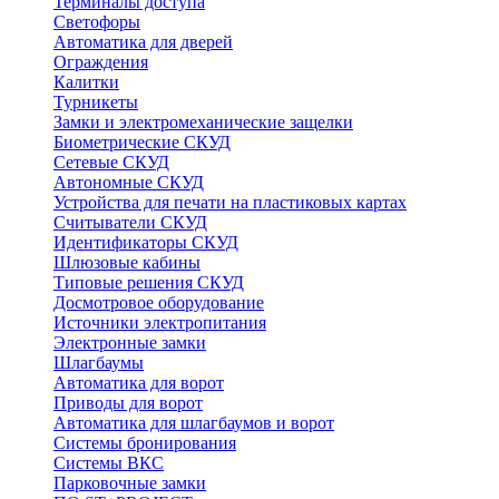
Терминалы доступа
Светофоры
Автоматика для дверей
Ограждения
Калитки
Турникеты
Замки и электромеханические защелки
Биометрические СКУД
Сетевые СКУД
Автономные СКУД
Устройства для печати на пластиковых картах
Считыватели СКУД
Идентификаторы СКУД
Шлюзовые кабины
Типовые решения СКУД
Досмотровое оборудование
Источники электропитания
Электронные замки
Шлагбаумы
Автоматика для ворот
Приводы для ворот
Автоматика для шлагбаумов и ворот
Системы бронирования
Системы ВКС
Парковочные замки