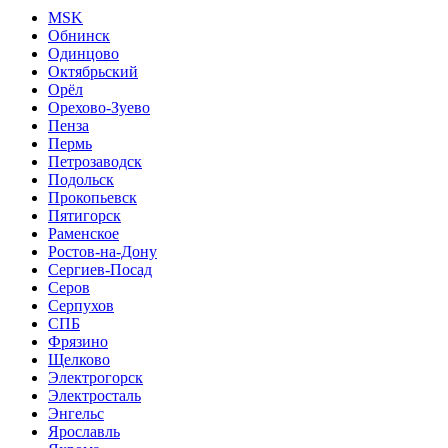
MSK
Обнинск
Одинцово
Октябрьский
Орёл
Орехово-Зуево
Пенза
Пермь
Петрозаводск
Подольск
Прокопьевск
Пятигорск
Раменское
Ростов-на-Дону
Сергиев-Посад
Серов
Серпухов
СПБ
Фрязино
Щелково
Электрогорск
Электросталь
Энгельс
Ярославль