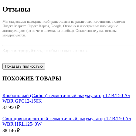
Отзывы
Мы стараяемся находить и собирать отзывы из различных источников, включая
Яндекс Маркет, Яндекс Карты, Google, Отзовик и иностранные площадки с
автопереводом (из-за чего возможны ошибки). Оставленные у нас отзывы
модерируются.
Зарегистрируйтесь, чтобы создать отзыв.
Показать полностью
ПОХОЖИЕ ТОВАРЫ
Карбоновый (Carbon) герметичный аккумулятор 12 В/150 Ач
WBR GPC12-150K
37 950 ₽
Свинцово-кислотный герметичный аккумулятор 12 В/150 Ач
WBR HRL12540W
38 146 ₽