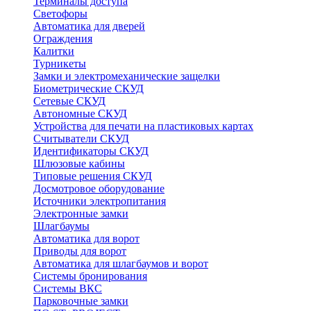
Терминалы доступа
Светофоры
Автоматика для дверей
Ограждения
Калитки
Турникеты
Замки и электромеханические защелки
Биометрические СКУД
Сетевые СКУД
Автономные СКУД
Устройства для печати на пластиковых картах
Считыватели СКУД
Идентификаторы СКУД
Шлюзовые кабины
Типовые решения СКУД
Досмотровое оборудование
Источники электропитания
Электронные замки
Шлагбаумы
Автоматика для ворот
Приводы для ворот
Автоматика для шлагбаумов и ворот
Системы бронирования
Системы ВКС
Парковочные замки