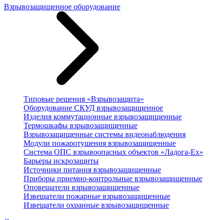
Взрывозащищенное оборудование
Типовые решения «Взрывозащита»
Оборудование СКУД взрывозащищенное
Изделия коммутационные взрывозащищенные
Термошкафы взрывозащищенные
Взрывозащищенные системы видеонаблюдения
Модули пожаротушения взрывозащищенные
Система ОПС взрывоопасных объектов «Ладога-Ex»
Барьеры искрозащиты
Источники питания взрывозащищенные
Приборы приемно-контрольные взрывозащищенные
Оповещатели взрывозащищенные
Извещатели пожарные взрывозащищенные
Извещатели охранные взрывозащищенные