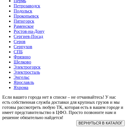
Пермь
Петрозаводск
Подольск
Прокопьевск
Пятигорск
Раменское
Ростов-на-Дону
Сергиев-Посад
Серов
Серпухов
СПБ
Фрязино
Щелково
Электрогорск
Электросталь
Энгельс
Ярославль
Яхрома
Если вашего города нет в списке – не отчаивайтесь! У нас
есть собственная служба доставки для крупных грузов и мы
готовы рассмотреть любую ТК, которая есть в вашем городе и
имеет представительство в ЦФО. Просто позвоните нам и
решение обязательно найдется!