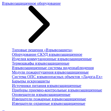
Взрывозащищенное оборудование
Типовые решения «Взрывозащита»
Оборудование СКУД взрывозащищенное
Изделия коммутационные взрывозащищенные
Термошкафы взрывозащищенные
Взрывозащищенные системы видеонаблюдения
Модули пожаротушения взрывозащищенные
Система ОПС взрывоопасных объектов «Ладога-Ex»
Барьеры искрозащиты
Источники питания взрывозащищенные
Приборы приемно-контрольные взрывозащищенные
Оповещатели взрывозащищенные
Извещатели пожарные взрывозащищенные
Извещатели охранные взрывозащищенные