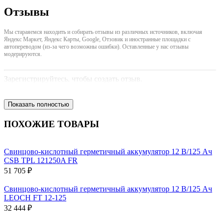
Отзывы
Мы стараяемся находить и собирать отзывы из различных источников, включая
Яндекс Маркет, Яндекс Карты, Google, Отзовик и иностранные площадки с
автопереводом (из-за чего возможны ошибки). Оставленные у нас отзывы
модерируются.
Зарегистрируйтесь, чтобы создать отзыв.
Показать полностью
ПОХОЖИЕ ТОВАРЫ
Свинцово-кислотный герметичный аккумулятор 12 В/125 Ач
CSB TPL 121250A FR
51 705 ₽
Свинцово-кислотный герметичный аккумулятор 12 В/125 Ач
LEOCH FT 12-125
32 444 ₽