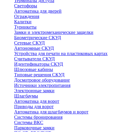
Терминалы доступа
Светофоры
Автоматика для дверей
Ограждения
Калитки
Турникеты
Замки и электромеханические защелки
Биометрические СКУД
Сетевые СКУД
Автономные СКУД
Устройства для печати на пластиковых картах
Считыватели СКУД
Идентификаторы СКУД
Шлюзовые кабины
Типовые решения СКУД
Досмотровое оборудование
Источники электропитания
Электронные замки
Шлагбаумы
Автоматика для ворот
Приводы для ворот
Автоматика для шлагбаумов и ворот
Системы бронирования
Системы ВКС
Парковочные замки