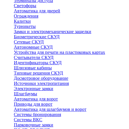
Терминалы доступа
Светофоры
Автоматика для дверей
Ограждения
Калитки
Турникеты
Замки и электромеханические защелки
Биометрические СКУД
Сетевые СКУД
Автономные СКУД
Устройства для печати на пластиковых картах
Считыватели СКУД
Идентификаторы СКУД
Шлюзовые кабины
Типовые решения СКУД
Досмотровое оборудование
Источники электропитания
Электронные замки
Шлагбаумы
Автоматика для ворот
Приводы для ворот
Автоматика для шлагбаумов и ворот
Системы бронирования
Системы ВКС
Парковочные замки