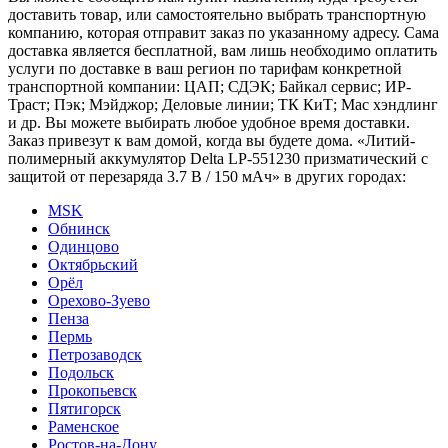
доставить товар, или самостоятельно выбрать транспортную
компанию, которая отправит заказ по указанному адресу. Сама
доставка является бесплатной, вам лишь необходимо оплатить
услуги по доставке в ваш регион по тарифам конкретной
транспортной компании: ЦАП; СДЭК; Байкал сервис; ИР-
Траст; Пэк; Мэйджор; Деловые линии; ТК КиТ; Мас хэндлинг
и др. Вы можете выбирать любое удобное время доставки.
Заказ привезут к вам домой, когда вы будете дома. «Литий-
полимерный аккумулятор Delta LP-551230 призматический с
защитой от перезаряда 3.7 В / 150 мАч» в других городах:
MSK
Обнинск
Одинцово
Октябрьский
Орёл
Орехово-Зуево
Пенза
Пермь
Петрозаводск
Подольск
Прокопьевск
Пятигорск
Раменское
Ростов-на-Дону