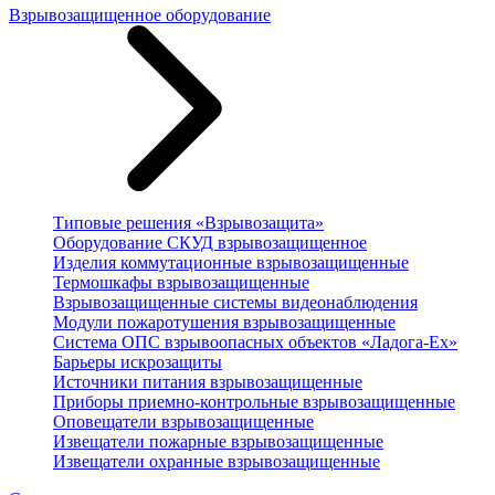
Взрывозащищенное оборудование
Типовые решения «Взрывозащита»
Оборудование СКУД взрывозащищенное
Изделия коммутационные взрывозащищенные
Термошкафы взрывозащищенные
Взрывозащищенные системы видеонаблюдения
Модули пожаротушения взрывозащищенные
Система ОПС взрывоопасных объектов «Ладога-Ex»
Барьеры искрозащиты
Источники питания взрывозащищенные
Приборы приемно-контрольные взрывозащищенные
Оповещатели взрывозащищенные
Извещатели пожарные взрывозащищенные
Извещатели охранные взрывозащищенные