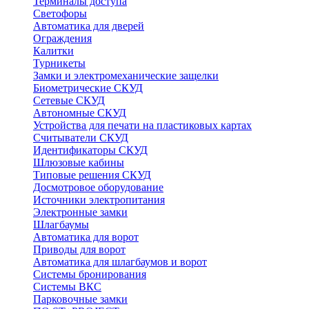
Терминалы доступа
Светофоры
Автоматика для дверей
Ограждения
Калитки
Турникеты
Замки и электромеханические защелки
Биометрические СКУД
Сетевые СКУД
Автономные СКУД
Устройства для печати на пластиковых картах
Считыватели СКУД
Идентификаторы СКУД
Шлюзовые кабины
Типовые решения СКУД
Досмотровое оборудование
Источники электропитания
Электронные замки
Шлагбаумы
Автоматика для ворот
Приводы для ворот
Автоматика для шлагбаумов и ворот
Системы бронирования
Системы ВКС
Парковочные замки