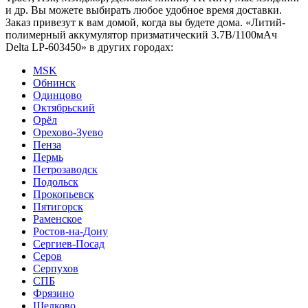
и др. Вы можете выбирать любое удобное время доставки.
Заказ привезут к вам домой, когда вы будете дома. «Литий-
полимерный аккумулятор призматический 3.7В/1100мАч
Delta LP-603450» в других городах:
MSK
Обнинск
Одинцово
Октябрьский
Орёл
Орехово-Зуево
Пенза
Пермь
Петрозаводск
Подольск
Прокопьевск
Пятигорск
Раменское
Ростов-на-Дону
Сергиев-Посад
Серов
Серпухов
СПБ
Фрязино
Щелково