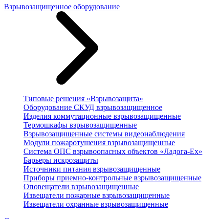
Взрывозащищенное оборудование
Типовые решения «Взрывозащита»
Оборудование СКУД взрывозащищенное
Изделия коммутационные взрывозащищенные
Термошкафы взрывозащищенные
Взрывозащищенные системы видеонаблюдения
Модули пожаротушения взрывозащищенные
Система ОПС взрывоопасных объектов «Ладога-Ex»
Барьеры искрозащиты
Источники питания взрывозащищенные
Приборы приемно-контрольные взрывозащищенные
Оповещатели взрывозащищенные
Извещатели пожарные взрывозащищенные
Извещатели охранные взрывозащищенные