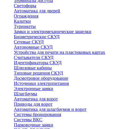
Терминалы доступа
Светофоры
Автоматика для дверей
Ограждения
Калитки
Турникеты
Замки и электромеханические защелки
Биометрические СКУД
Сетевые СКУД
Автономные СКУД
Устройства для печати на пластиковых картах
Считыватели СКУД
Идентификаторы СКУД
Шлюзовые кабины
Типовые решения СКУД
Досмотровое оборудование
Источники электропитания
Электронные замки
Шлагбаумы
Автоматика для ворот
Приводы для ворот
Автоматика для шлагбаумов и ворот
Системы бронирования
Системы ВКС
Парковочные замки