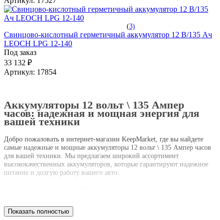
Артикул:
17527
(
3)
Свинцово-кислотный герметичный аккумулятор 12 В/135 Ач
LEOCH LPG 12-140
Под заказ
33 132 ₽
Артикул:
17854
Аккумуляторы 12 вольт \ 135 Ампер
часов: надежная и мощная энергия для
вашей техники
Добро пожаловать в интернет-магазин KeepMarket, где вы найдете
самые надежные и мощные аккумуляторы 12 вольт \ 135 Ампер часов
для вашей техники. Мы предлагаем широкий ассортимент
высококачественных аккумуляторов, которые гарантируют надежное
питание и долгую работу вашего авто.
Аккумуляторы 12 вольт \ 135 Ампер часов – это идеальное решение
для автолюбителей, которые ценят надежность и производительность.
Независимо от того, какие условия эксплуатации у вас есть, наши
Показать полностью
аккумуляторы обеспечат стабильную и мощную энергию для вашей