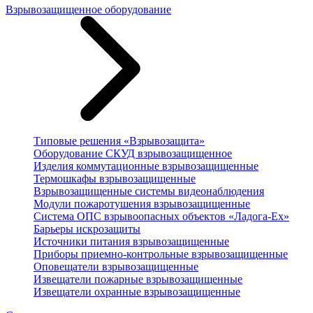
Взрывозащищенное оборудование
Типовые решения «Взрывозащита»
Оборудование СКУД взрывозащищенное
Изделия коммутационные взрывозащищенные
Термошкафы взрывозащищенные
Взрывозащищенные системы видеонаблюдения
Модули пожаротушения взрывозащищенные
Система ОПС взрывоопасных объектов «Ладога-Ex»
Барьеры искрозащиты
Источники питания взрывозащищенные
Приборы приемно-контрольные взрывозащищенные
Оповещатели взрывозащищенные
Извещатели пожарные взрывозащищенные
Извещатели охранные взрывозащищенные