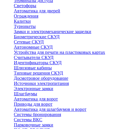
Терминалы доступа
Светофоры
Автоматика для дверей
Ограждения
Калитки
Турникеты
Замки и электромеханические защелки
Биометрические СКУД
Сетевые СКУД
Автономные СКУД
Устройства для печати на пластиковых картах
Считыватели СКУД
Идентификаторы СКУД
Шлюзовые кабины
Типовые решения СКУД
Досмотровое оборудование
Источники электропитания
Электронные замки
Шлагбаумы
Автоматика для ворот
Приводы для ворот
Автоматика для шлагбаумов и ворот
Системы бронирования
Системы ВКС
Парковочные замки