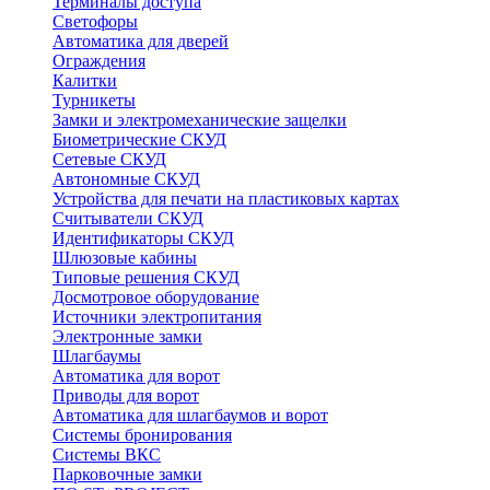
Терминалы доступа
Светофоры
Автоматика для дверей
Ограждения
Калитки
Турникеты
Замки и электромеханические защелки
Биометрические СКУД
Сетевые СКУД
Автономные СКУД
Устройства для печати на пластиковых картах
Считыватели СКУД
Идентификаторы СКУД
Шлюзовые кабины
Типовые решения СКУД
Досмотровое оборудование
Источники электропитания
Электронные замки
Шлагбаумы
Автоматика для ворот
Приводы для ворот
Автоматика для шлагбаумов и ворот
Системы бронирования
Системы ВКС
Парковочные замки