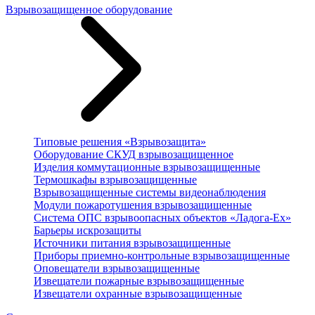
Взрывозащищенное оборудование
Типовые решения «Взрывозащита»
Оборудование СКУД взрывозащищенное
Изделия коммутационные взрывозащищенные
Термошкафы взрывозащищенные
Взрывозащищенные системы видеонаблюдения
Модули пожаротушения взрывозащищенные
Система ОПС взрывоопасных объектов «Ладога-Ex»
Барьеры искрозащиты
Источники питания взрывозащищенные
Приборы приемно-контрольные взрывозащищенные
Оповещатели взрывозащищенные
Извещатели пожарные взрывозащищенные
Извещатели охранные взрывозащищенные