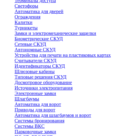
Терминалы доступа
Светофоры
Автоматика для дверей
Ограждения
Калитки
Турникеты
Замки и электромеханические защелки
Биометрические СКУД
Сетевые СКУД
Автономные СКУД
Устройства для печати на пластиковых картах
Считыватели СКУД
Идентификаторы СКУД
Шлюзовые кабины
Типовые решения СКУД
Досмотровое оборудование
Источники электропитания
Электронные замки
Шлагбаумы
Автоматика для ворот
Приводы для ворот
Автоматика для шлагбаумов и ворот
Системы бронирования
Системы ВКС
Парковочные замки