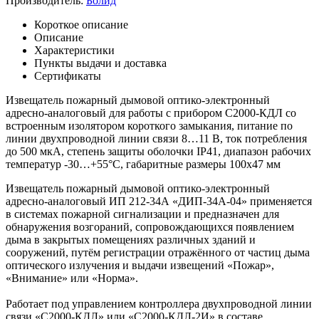
Производитель:
Болид
Короткое описание
Описание
Характеристики
Пункты выдачи и доставка
Сертификаты
Извещатель пожарный дымовой оптико-электронный
адресно-аналоговый для работы с прибором С2000-КДЛ со
встроенным изолятором короткого замыкания, питание по
линии двухпроводной линии связи 8…11 В, ток потребления
до 500 мкА, степень защиты оболочки IP41, диапазон рабочих
температур -30…+55°C, габаритные размеры 100х47 мм
Извещатель пожарный дымовой оптико-электронный
адресно-аналоговый ИП 212-34А «ДИП-34А-04» применяется
в системах пожарной сигнализации и предназначен для
обнаружения возгораний, сопровождающихся появлением
дыма в закрытых помещениях различных зданий и
сооружений, путём регистрации отражённого от частиц дыма
оптического излучения и выдачи извещений «Пожар»,
«Внимание» или «Норма».
Работает под управлением контроллера двухпроводной линии
связи «С2000-КДЛ» или «С2000-КДЛ-2И» в составе