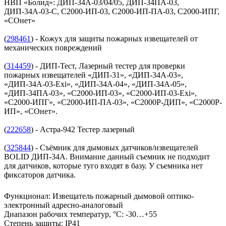
НВП «Болид»: ДИП-34А-03/04/05, ДИП-34ПА-03,
ДИП-34А-03-C, С2000-ИП-03, С2000-ИП-ПА-03, С2000-ИПГ,
«СОнет»
(
298461
) - Кожух для защиты пожарных извещателей от
механических повреждений
(
314459
) - ДИП-Тест, Лазерный тестер для проверки
пожарных извещателей «ДИП-31», «ДИП-34А-03»,
«ДИП-34А-03-Exi», «ДИП-34А-04», «ДИП-34А-05»,
«ДИП-34ПА-03», «С2000-ИП-03», «С2000-ИП-03-Exi»,
«С2000-ИПГ», «С2000-ИП-ПА-03», «С2000Р-ДИП», «С2000Р-
ИП», «СОнет».
(
222658
) - Астра-942 Тестер лазерный
(
325844
) - Съёмник для дымовых датчиков/извещателей
BOLID ДИП-34А. Внимание данный съемник не подходит
для датчиков, которые туго входят в базу. У съемника нет
фиксаторов датчика.
Функционал
:
Извещатель пожарный дымовой оптико-
электронный адресно-аналоговый
Диапазон рабочих температур, °С
:
-30…+55
Степень защиты
:
IP41