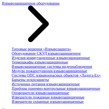
Взрывозащищенное оборудование
Типовые решения «Взрывозащита»
Оборудование СКУД взрывозащищенное
Изделия коммутационные взрывозащищенные
Термошкафы взрывозащищенные
Взрывозащищенные системы видеонаблюдения
Модули пожаротушения взрывозащищенные
Система ОПС взрывоопасных объектов «Ладога-Ex»
Барьеры искрозащиты
Источники питания взрывозащищенные
Приборы приемно-контрольные взрывозащищенные
Оповещатели взрывозащищенные
Извещатели пожарные взрывозащищенные
Извещатели охранные взрывозащищенные