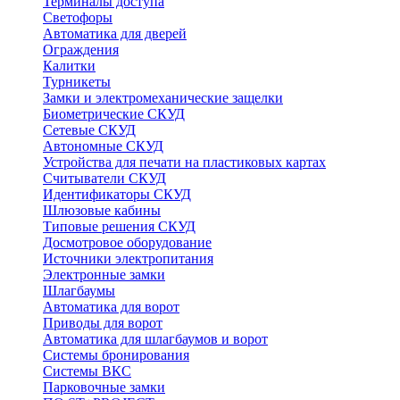
Терминалы доступа
Светофоры
Автоматика для дверей
Ограждения
Калитки
Турникеты
Замки и электромеханические защелки
Биометрические СКУД
Сетевые СКУД
Автономные СКУД
Устройства для печати на пластиковых картах
Считыватели СКУД
Идентификаторы СКУД
Шлюзовые кабины
Типовые решения СКУД
Досмотровое оборудование
Источники электропитания
Электронные замки
Шлагбаумы
Автоматика для ворот
Приводы для ворот
Автоматика для шлагбаумов и ворот
Системы бронирования
Системы ВКС
Парковочные замки