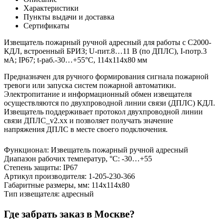
Характеристики
Пункты выдачи и доставка
Сертификаты
Извещатель пожарный ручной адресный для работы с С2000-
КДЛ, встроенный БРИЗ; U-пит.8…11 В (по ДПЛС), I-потр.3
мА; IP67; t-раб.-30…+55°С, 114х114х80 мм
Предназначен для ручного формирования сигнала пожарной
тревоги или запуска систем пожарной автоматики.
Электропитание и информационный обмен извещателя
осуществляются по двухпроводной линии связи (ДПЛС) КДЛ.
Извещатель поддерживает протокол двухпроводной линии
связи ДПЛС_v2.xx и позволяет получать значение
напряжения ДПЛС в месте своего подключения.
Функционал
:
Извещатель пожарный ручной адресный
Диапазон рабочих температур, °С
:
-30…+55
Степень защиты
:
IP67
Артикул производителя
:
1-205-230-366
Габаритные размеры, мм
:
114х114х80
Тип извещателя
:
адресный
Где забрать заказ в Москве?