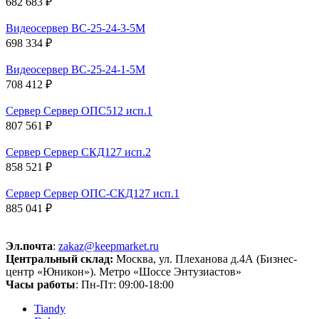
682 683 ₽
Видеосервер ВС-25-24-3-5M
698 334 ₽
Видеосервер ВС-25-24-1-5M
708 412 ₽
Сервер Сервер ОПС512 исп.1
807 561 ₽
Сервер Сервер СКД127 исп.2
858 521 ₽
Сервер Сервер ОПС-СКД127 исп.1
885 041 ₽
Эл.почта
:
zakaz@keepmarket.ru
Центральный склад:
Москва, ул. Плеханова д.4А (Бизнес-
центр «Юникон»). Метро «Шоссе Энтузиастов»
Часы работы
: Пн-Пт: 09:00-18:00
Tiandy