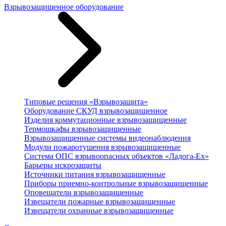
Взрывозащищенное оборудование
Типовые решения «Взрывозащита»
Оборудование СКУД взрывозащищенное
Изделия коммутационные взрывозащищенные
Термошкафы взрывозащищенные
Взрывозащищенные системы видеонаблюдения
Модули пожаротушения взрывозащищенные
Система ОПС взрывоопасных объектов «Ладога-Ex»
Барьеры искрозащиты
Источники питания взрывозащищенные
Приборы приемно-контрольные взрывозащищенные
Оповещатели взрывозащищенные
Извещатели пожарные взрывозащищенные
Извещатели охранные взрывозащищенные