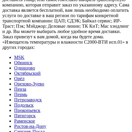
компанию, которая отправит заказ по указанному адресу. Сама
доставка является бесплатной, вам лишь необходимо оплатить
услуги по доставке в ваш регион по тарифам конкретной
транспортной компании: ЦАП; СДЭК; Байкал сервис; ИР-
Траст; Пэк; Мэйджор; Деловые линии; ТК КиТ; Мас хэндлинг
и др. Вы можете выбирать любое удобное время доставки.
Заказ привезут к вам домой, когда вы будете дома.
«Извещатель температуры и влажности С2000-ВТИ исп.01» в
других городах:
MSK
Обнинск
Одинцово
Октябрьский
Орёл
Орехово-Зуево
Пенза
Пермь
Петрозаводск
Подольск
Прокопьевск
Пятигорск
Раменское
Ростов-на-Дону
Сергиев-Посад