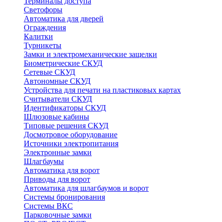
Терминалы доступа
Светофоры
Автоматика для дверей
Ограждения
Калитки
Турникеты
Замки и электромеханические защелки
Биометрические СКУД
Сетевые СКУД
Автономные СКУД
Устройства для печати на пластиковых картах
Считыватели СКУД
Идентификаторы СКУД
Шлюзовые кабины
Типовые решения СКУД
Досмотровое оборудование
Источники электропитания
Электронные замки
Шлагбаумы
Автоматика для ворот
Приводы для ворот
Автоматика для шлагбаумов и ворот
Системы бронирования
Системы ВКС
Парковочные замки