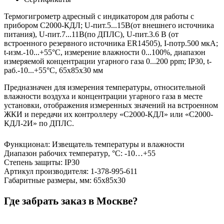
Термогигрометр адресный с индикатором для работы с
прибором С2000-КДЛ; U-пит.5...15В(от внешнего источника
питания), U-пит.7...11В(по ДПЛС), U-пит.3.6 В (от
встроенного резервного источника ER14505), I-потр.500 мкА;
t-изм.-10...+55°С, измерение влажности 0...100%, диапазон
измеряемой концентрации угарного газа 0...200 ppm; IP30, t-
раб.-10...+55°С, 65х85х30 мм
Предназначен для измерения температуры, относительной
влажности воздуха и концентрации угарного газа в месте
установки, отображения измеренных значений на встроенном
ЖКИ и передачи их контроллеру «С2000-КДЛ» или «С2000-
КДЛ-2И» по ДПЛС.
Функционал
:
Извещатель температуры и влажности
Диапазон рабочих температур, °С
:
-10…+55
Степень защиты
:
IP30
Артикул производителя
:
1-378-995-611
Габаритные размеры, мм
:
65х85х30
Где забрать заказ в Москве?