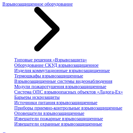
Взрывозащищенное оборудование
Типовые решения «Взрывозащита»
Оборудование СКУД взрывозащищенное
Изделия коммутационные взрывозащищенные
Термошкафы взрывозащищенные
Взрывозащищенные системы видеонаблюдения
Модули пожаротушения взрывозащищенные
Система ОПС взрывоопасных объектов «Ладога-Ex»
Барьеры искрозащиты
Источники питания взрывозащищенные
Приборы приемно-контрольные взрывозащищенные
Оповещатели взрывозащищенные
Извещатели пожарные взрывозащищенные
Извещатели охранные взрывозащищенные