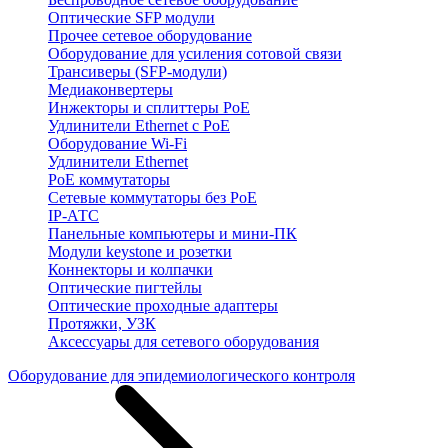
Оптические SFP модули
Прочее сетевое оборудование
Оборудование для усиления сотовой связи
Трансиверы (SFP-модули)
Медиаконвертеры
Инжекторы и сплиттеры PoE
Удлинители Ethernet с PoE
Оборудование Wi-Fi
Удлинители Ethernet
PoE коммутаторы
Сетевые коммутаторы без PoE
IP-АТС
Панельные компьютеры и мини-ПК
Модули keystone и розетки
Коннекторы и колпачки
Оптические пигтейлы
Оптические проходные адаптеры
Протяжки, УЗК
Аксессуары для сетевого оборудования
Оборудование для эпидемиологического контроля