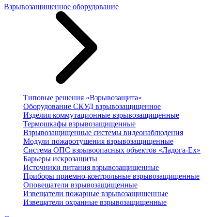
Взрывозащищенное оборудование
Типовые решения «Взрывозащита»
Оборудование СКУД взрывозащищенное
Изделия коммутационные взрывозащищенные
Термошкафы взрывозащищенные
Взрывозащищенные системы видеонаблюдения
Модули пожаротушения взрывозащищенные
Система ОПС взрывоопасных объектов «Ладога-Ex»
Барьеры искрозащиты
Источники питания взрывозащищенные
Приборы приемно-контрольные взрывозащищенные
Оповещатели взрывозащищенные
Извещатели пожарные взрывозащищенные
Извещатели охранные взрывозащищенные