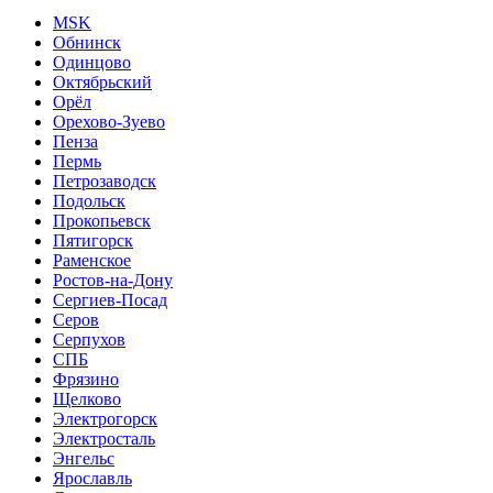
MSK
Обнинск
Одинцово
Октябрьский
Орёл
Орехово-Зуево
Пенза
Пермь
Петрозаводск
Подольск
Прокопьевск
Пятигорск
Раменское
Ростов-на-Дону
Сергиев-Посад
Серов
Серпухов
СПБ
Фрязино
Щелково
Электрогорск
Электросталь
Энгельс
Ярославль