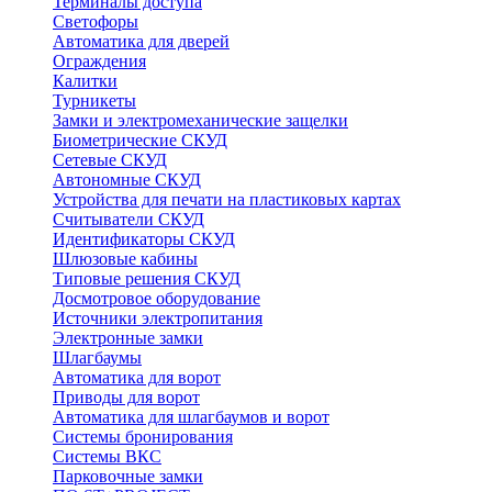
Терминалы доступа
Светофоры
Автоматика для дверей
Ограждения
Калитки
Турникеты
Замки и электромеханические защелки
Биометрические СКУД
Сетевые СКУД
Автономные СКУД
Устройства для печати на пластиковых картах
Считыватели СКУД
Идентификаторы СКУД
Шлюзовые кабины
Типовые решения СКУД
Досмотровое оборудование
Источники электропитания
Электронные замки
Шлагбаумы
Автоматика для ворот
Приводы для ворот
Автоматика для шлагбаумов и ворот
Системы бронирования
Системы ВКС
Парковочные замки