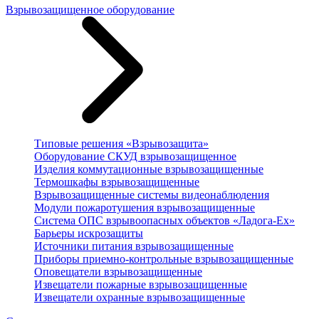
Взрывозащищенное оборудование
Типовые решения «Взрывозащита»
Оборудование СКУД взрывозащищенное
Изделия коммутационные взрывозащищенные
Термошкафы взрывозащищенные
Взрывозащищенные системы видеонаблюдения
Модули пожаротушения взрывозащищенные
Система ОПС взрывоопасных объектов «Ладога-Ex»
Барьеры искрозащиты
Источники питания взрывозащищенные
Приборы приемно-контрольные взрывозащищенные
Оповещатели взрывозащищенные
Извещатели пожарные взрывозащищенные
Извещатели охранные взрывозащищенные