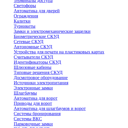
Терминалы доступа
Светофоры
Автоматика для дверей
Ограждения
Калитки
Турникеты
Замки и электромеханические защелки
Биометрические СКУД
Сетевые СКУД
Автономные СКУД
Устройства для печати на пластиковых картах
Считыватели СКУД
Идентификаторы СКУД
Шлюзовые кабины
Типовые решения СКУД
Досмотровое оборудование
Источники электропитания
Электронные замки
Шлагбаумы
Автоматика для ворот
Приводы для ворот
Автоматика для шлагбаумов и ворот
Системы бронирования
Системы ВКС
Парковочные замки