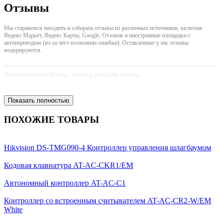
Отзывы
Мы стараяемся находить и собирать отзывы из различных источников, включая
Яндекс Маркет, Яндекс Карты, Google, Отзовик и иностранные площадки с
автопереводом (из-за чего возможны ошибки). Оставленные у нас отзывы
модерируются.
Зарегистрируйтесь, чтобы создать отзыв.
Показать полностью
ПОХОЖИЕ ТОВАРЫ
Hikvision DS-TMG090-4 Контроллер управления шлагбаумом
Кодовая клавиатура AT-AC-CKR1/ЕМ
Автономный контроллер AT-AC-C1
Контроллер со встроенным считывателем AT-AC-CR2-W/ЕМ
White