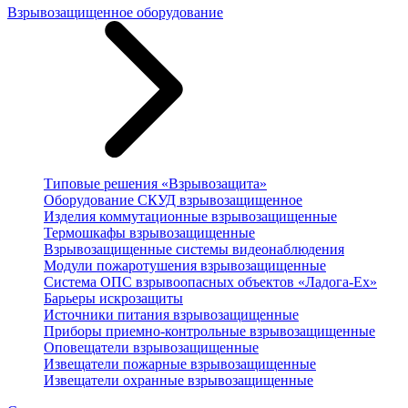
Взрывозащищенное оборудование
Типовые решения «Взрывозащита»
Оборудование СКУД взрывозащищенное
Изделия коммутационные взрывозащищенные
Термошкафы взрывозащищенные
Взрывозащищенные системы видеонаблюдения
Модули пожаротушения взрывозащищенные
Система ОПС взрывоопасных объектов «Ладога-Ex»
Барьеры искрозащиты
Источники питания взрывозащищенные
Приборы приемно-контрольные взрывозащищенные
Оповещатели взрывозащищенные
Извещатели пожарные взрывозащищенные
Извещатели охранные взрывозащищенные