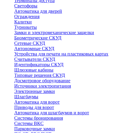
Терминалы доступа
Светофоры
Автоматика для дверей
Ограждения
Калитки
Турникеты
Замки и электромеханические защелки
Биометрические СКУД
Сетевые СКУД
Автономные СКУД
Устройства для печати на пластиковых картах
Считыватели СКУД
Идентификаторы СКУД
Шлюзовые кабины
Типовые решения СКУД
Досмотровое оборудование
Источники электропитания
Электронные замки
Шлагбаумы
Автоматика для ворот
Приводы для ворот
Автоматика для шлагбаумов и ворот
Системы бронирования
Системы ВКС
Парковочные замки