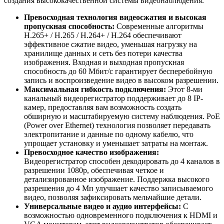
создания высококачественной системы видеонаблюдения.
Превосходная технология видеосжатия и высокая
пропускная способность:
Современные алгоритмы
H.265+ / H.265 / H.264+ / H.264 обеспечивают
эффективное сжатие видео, уменьшая нагрузку на
хранилище данных и сеть без потери качества
изображения. Входная и выходная пропускная
способность до 60 Мбит/с гарантирует бесперебойную
запись и воспроизведение видео в высоком разрешении.
Максимальная гибкость подключения:
Этот 8-ми
канальный видеорегистратор поддерживает до 8 IP-
камер, предоставляя вам возможность создать
обширную и масштабируемую систему наблюдения. PoE
(Power over Ethernet) технология позволяет передавать
электропитание и данные по одному кабелю, что
упрощает установку и уменьшает затраты на монтаж.
Превосходное качество изображения:
Видеорегистратор способен декодировать до 4 каналов в
разрешении 1080p, обеспечивая четкое и
детализированное изображение. Поддержка высокого
разрешения до 4 Мп улучшает качество записываемого
видео, позволяя зафиксировать мельчайшие детали.
Универсальные видео и аудио интерфейсы:
С
возможностью одновременного подключения к HDMI и